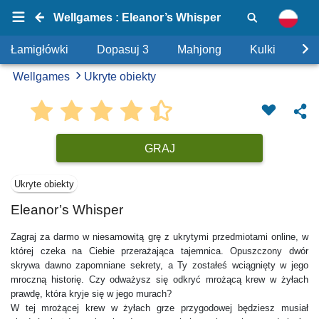
Wellgames : Eleanor’s Whisper
Łamigłówki
Dopasuj 3
Mahjong
Kulki
Uk
Wellgames
Ukryte obiekty
GRAJ
Ukryte obiekty
Eleanor’s Whisper
Zagraj za darmo w niesamowitą grę z ukrytymi przedmiotami online, w
której czeka na Ciebie przerażająca tajemnica. Opuszczony dwór
skrywa dawno zapomniane sekrety, a Ty zostałeś wciągnięty w jego
mroczną historię. Czy odważysz się odkryć mrożącą krew w żyłach
prawdę, która kryje się w jego murach?
W tej mrożącej krew w żyłach grze przygodowej będziesz musiał