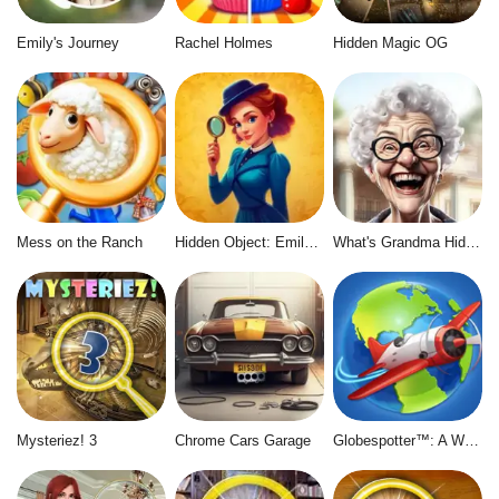
Emily's Journey
Rachel Holmes
Hidden Magic OG
Mess on the Ranch
Hidden Object: Emily's Case
What's Grandma Hiding
Mysteriez! 3
Chrome Cars Garage
Globespotter™: A World of Difference™