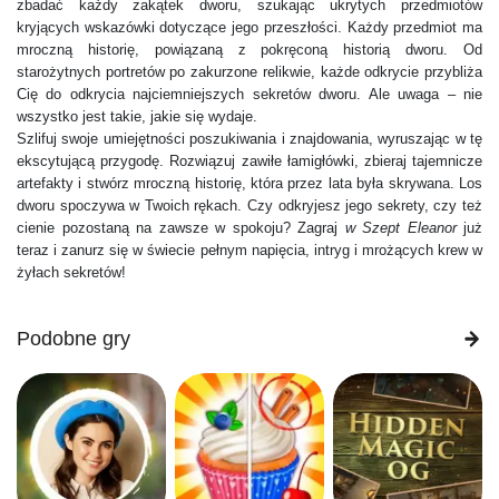
zbadać każdy zakątek dworu, szukając ukrytych przedmiotów
kryjących wskazówki dotyczące jego przeszłości. Każdy przedmiot ma
mroczną historię, powiązaną z pokręconą historią dworu. Od
starożytnych portretów po zakurzone relikwie, każde odkrycie przybliża
Cię do odkrycia najciemniejszych sekretów dworu. Ale uwaga – nie
wszystko jest takie, jakie się wydaje.
Szlifuj swoje umiejętności poszukiwania i znajdowania, wyruszając w tę
ekscytującą przygodę. Rozwiązuj zawiłe łamigłówki, zbieraj tajemnicze
artefakty i stwórz mroczną historię, która przez lata była skrywana. Los
dworu spoczywa w Twoich rękach. Czy odkryjesz jego sekrety, czy też
cienie pozostaną na zawsze w spokoju? Zagraj
w Szept Eleanor
już
teraz i zanurz się w świecie pełnym napięcia, intryg i mrożących krew w
żyłach sekretów!
Podobne gry