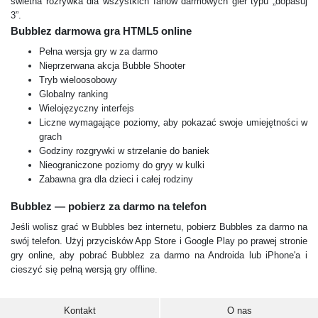
świetna rozrywka dla wszystkich fanów darmowych gier typu „dopasuj
3”.
Bubblez darmowa gra HTML5 online
Pełna wersja gry w za darmo
Nieprzerwana akcja Bubble Shooter
Tryb wieloosobowy
Globalny ranking
Wielojęzyczny interfejs
Liczne wymagające poziomy, aby pokazać swoje umiejętności w
grach
Godziny rozgrywki w strzelanie do baniek
Nieograniczone poziomy do gryy w kulki
Zabawna gra dla dzieci i całej rodziny
Bubblez — pobierz za darmo na telefon
Jeśli wolisz grać w Bubbles bez internetu, pobierz Bubbles za darmo na
swój telefon. Użyj przycisków App Store i Google Play po prawej stronie
gry online, aby pobrać Bubblez za darmo na Androida lub iPhone'a i
cieszyć się pełną wersją gry offline.
Kontakt
O nas