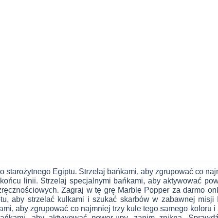
starożytnego Egiptu. Strzelaj bańkami, aby zgrupować co najm
 końcu linii. Strzelaj specjalnymi bańkami, aby aktywować po
zręcznościowych. Zagraj w tę grę Marble Popper za darmo onl
iptu, aby strzelać kulkami i szukać skarbów w zabawnej misj
ami, aby zgrupować co najmniej trzy kule tego samego koloru i
 bańkami, aby aktywować power-upy, zanim znikną. Sprawdź