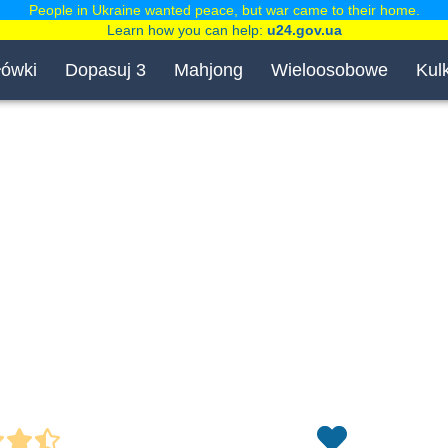
People in Ukraine wanted peace, but war came to their home.
Learn how you can help:
u24.gov.ua
łówki
Dopasuj 3
Mahjong
Wieloosobowe
Kulk