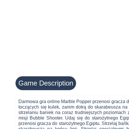
Game Description
Darmowa gra online Marble Popper przenosi gracza do 
toczących się kulek, zanim dotrą do skarabeusza na
strzelaniu baniek na coraz trudniejszych poziomach 
misji Bubble Shooter. Udaj się do starożytnego Eg
przenosi gracza do starożytnego Egiptu. Strzelaj bańk
skarabeusza na końcu linii. Strzelaj specjalnymi