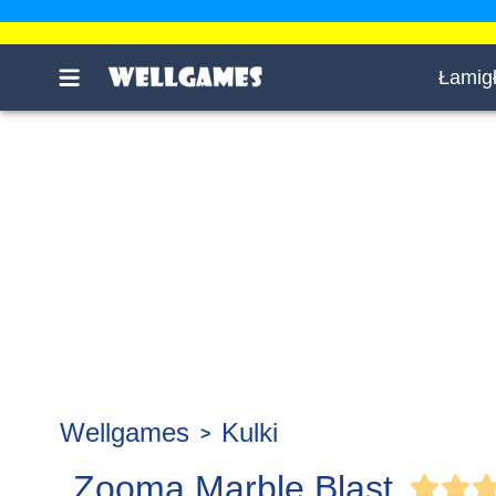
Łamig
Wellgames
Kulki
Zooma Marble Blast