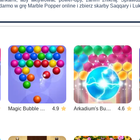
armo w grę Marble Popper online i zbierz skarby Saqqary i Luk
Magic Bubble Quest: Classic
4.9
Arkadium's Bubble Shooter
4.6