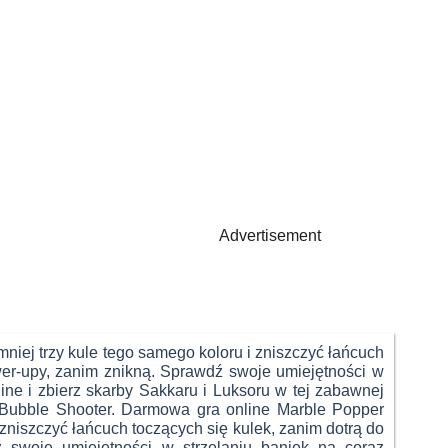
Advertisement
niej trzy kule tego samego koloru i zniszczyć łańcuch
wer-upy, zanim znikną. Sprawdź swoje umiejętności w
ine i zbierz skarby Sakkaru i Luksoru w tej zabawnej
i Bubble Shooter. Darmowa gra online Marble Popper
 zniszczyć łańcuch toczących się kulek, zanim dotrą do
 swoje umiejętności w strzelaniu baniek na coraz