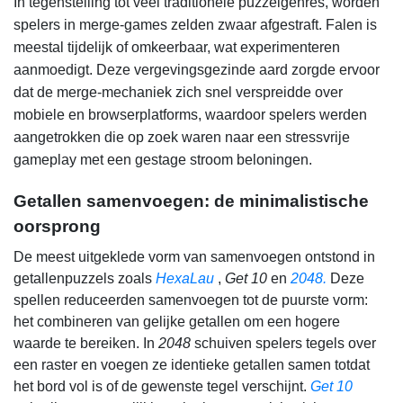
In tegenstelling tot veel traditionele puzzelgenres, worden
spelers in merge-games zelden zwaar afgestraft. Falen is
meestal tijdelijk of omkeerbaar, wat experimenteren
aanmoedigt. Deze vergevingsgezinde aard zorgde ervoor
dat de merge-mechaniek zich snel verspreidde over
mobiele en browserplatforms, waardoor spelers werden
aangetrokken die op zoek waren naar een stressvrije
gameplay met een gestage stroom beloningen.
Getallen samenvoegen: de minimalistische
oorsprong
De meest uitgeklede vorm van samenvoegen ontstond in
getallenpuzzels zoals
HexaLau
,
Get 10
en
2048.
Deze
spellen reduceerden samenvoegen tot de puurste vorm:
het combineren van gelijke getallen om een hogere
waarde te bereiken. In
2048
schuiven spelers tegels over
een raster en voegen ze identieke getallen samen totdat
het bord vol is of de gewenste tegel verschijnt.
Get 10