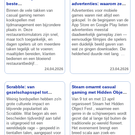
beste
advertenties: waarom ze
managementsimulators
werken
Binnen de vele takken van
Advertenties voor mobiele
casual gaming nemen
games waren niet altijd een
kookspellen met
gokspel.
In de beginjaren van de
tijdmanagement een bijzondere
App Store en Google Play lieten
plaats in.
Deze
advertenties meestal
restaurantsimulators zijn snel,
daadwerkelijk gameplay zien —
maar toch toegankelijk, en
eenvoudige filmpjes die spelers
dagen spelers uit om meerdere
een duidelijk beeld gaven van
taken tegelijk uit te voeren:
wat ze gingen downloaden.
Die
maaltijden bereiden, klanten
helderheid duurde niet lang.
…
bedienen en een bloeiend
restaurantbedrijf…
24.04.2026
23.04.2026
Scrabble: van
Steam omarmt casual
gezelschapsspel tot
gaming met Hidden Object
wereldwijd fenomeen
Fest
Weinig bordspellen hebben zo'n
Van 9 tot en met 13 april
grote culturele impact en
organiseert Steam het Hidden
blijvende populariteit als
Object Fest , waarmee een
Scrabble.
Wat begon als een
genre in de schijnwerpers wordt
bescheiden tijdverdrijf aan tafel
gezet dat al lange tijd buiten de
is uitgegroeid tot een
traditionele pc-wereld floreert.
wereldwijde rage – gespeeld in
Het evenement brengt een
tientallen talen, aangepast voor
breed scala aan zoek-en-