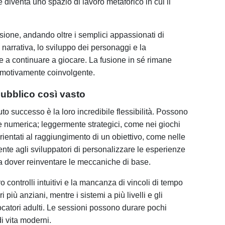
e diventa uno spazio di lavoro metaforico in cui il
.
usione, andando oltre i semplici appassionati di
narrativa, lo sviluppo dei personaggi e la
e a continuare a giocare. La fusione in sé rimane
 emotivamente coinvolgente.
pubblico così vasto
to successo è la loro incredibile flessibilità. Possono
e numerica; leggermente strategici, come nei giochi
rientati al raggiungimento di un obiettivo, come nelle
sente agli sviluppatori di personalizzare le esperienze
za dover reinventare le meccaniche di base.
o controlli intuitivi e la mancanza di vincoli di tempo
 più anziani, mentre i sistemi a più livelli e gli
ocatori adulti. Le sessioni possono durare pochi
di vita moderni.