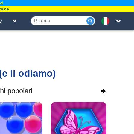
ed
raine.
e
(e li odiamo)
i popolari