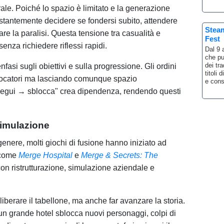
rale. Poiché lo spazio è limitato e la generazione
ostantemente decidere se fondersi subito, attendere
Steam
are la paralisi. Questa tensione tra casualità e
Fest
nza richiedere riflessi rapidi.
Dal 9 
che pu
dei tr
asi sugli obiettivi e sulla progressione. Gli ordini
titoli
giocatori ma lasciando comunque spazio
e cons
esegui → sblocca" crea dipendenza, rendendo questi
simulazione
enere, molti giochi di fusione hanno iniziato ad
i come
Merge Hospital
e
Merge & Secrets: The
n ristrutturazione, simulazione aziendale e
o liberare il tabellone, ma anche far avanzare la storia.
e un grande hotel sblocca nuovi personaggi, colpi di