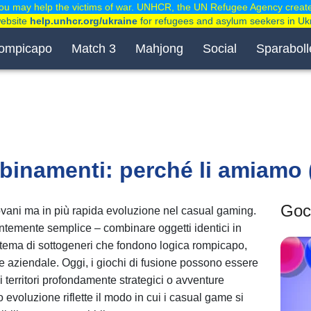
ou may help the victims of war. UNHCR, the UN Refugee Agency creat
website
help.unhcr.org/ukraine
for refugees and asylum seekers in Uk
ompicapo
Match 3
Mahjong
Social
Sparaboll
binamenti: perché li amiamo 
Goch
ovani ma in più rapida evoluzione nel casual gaming.
temente semplice – combinare oggetti identici in
stema di sottogeneri che fondono logica rompicapo,
e aziendale. Oggi, i giochi di fusione possono essere
i territori profondamente strategici o avventure
 evoluzione riflette il modo in cui i casual game si