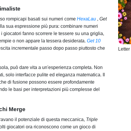
imaliste
erso rompicapi basati sui numeri come
HexaLau
,
Get
alla sua espressione più pura: combinare numeri
 i giocatori fanno scorrere le tessere su una griglia,
riempie o non appare la tessera desiderata.
Get 10
crescita incrementale passo dopo passo piuttosto che
Lette
 sola, può dare vita a un'esperienza completa. Non
ti, solo interfacce pulite ed eleganza matematica. Il
iche di fusione possono essere profondamente
ndo le basi per interpretazioni più complesse del
ochi Merge
travano il potenziale di questa meccanica,
Triple
lti giocatori ora riconoscono come un gioco di