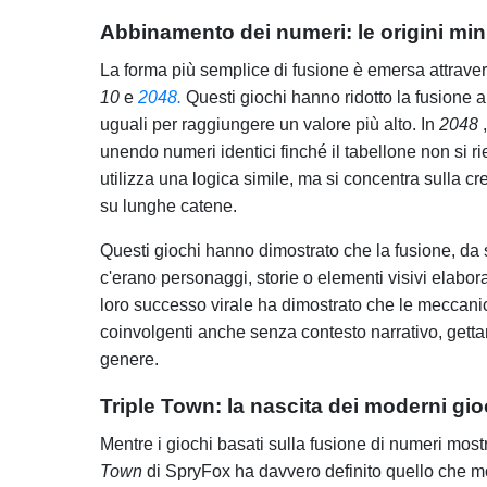
Abbinamento dei numeri: le origini min
La forma più semplice di fusione è emersa attrav
10
e
2048.
Questi giochi hanno ridotto la fusione 
uguali per raggiungere un valore più alto. In
2048
,
unendo numeri identici finché il tabellone non si 
utilizza una logica simile, ma si concentra sulla 
su lunghe catene.
Questi giochi hanno dimostrato che la fusione, da
c'erano personaggi, storie o elementi visivi elabora
loro successo virale ha dimostrato che le meccan
coinvolgenti anche senza contesto narrativo, getta
genere.
Triple Town: la nascita dei moderni gi
Mentre i giochi basati sulla fusione di numeri mos
Town
di SpryFox ha davvero definito quello che mo