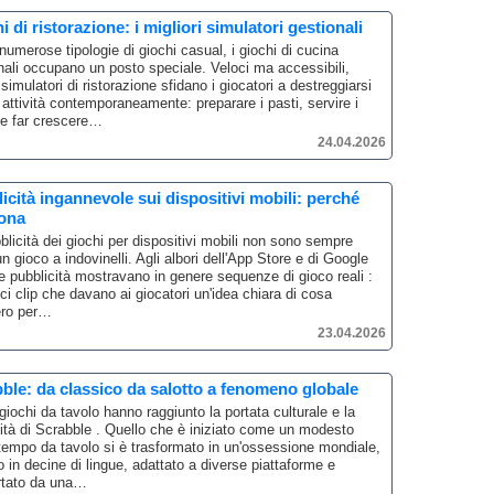
i di ristorazione: i migliori simulatori gestionali
 numerose tipologie di giochi casual, i giochi di cucina
nali occupano un posto speciale.
Veloci ma accessibili,
 simulatori di ristorazione sfidano i giocatori a destreggiarsi
ù attività contemporaneamente: preparare i pasti, servire i
i e far crescere…
24.04.2026
icità ingannevole sui dispositivi mobili: perché
iona
blicità dei giochi per dispositivi mobili non sono sempre
un gioco a indovinelli.
Agli albori dell'App Store e di Google
le pubblicità mostravano in genere sequenze di gioco reali :
ci clip che davano ai giocatori un'idea chiara di cosa
ero per…
23.04.2026
ble: da classico da salotto a fenomeno globale
giochi da tavolo hanno raggiunto la portata culturale e la
ità di Scrabble .
Quello che è iniziato come un modesto
empo da tavolo si è trasformato in un'ossessione mondiale,
o in decine di lingue, adattato a diverse piattaforme e
rtato da una…