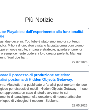
Più Notizie
be Playables: dall'esperimento alla funzionalità
ale
asi due decenni, YouTube è stato sinonimo di contenuti
dici.
Milioni di giocatori visitano la piattaforma ogni giorno
oprire nuove uscite, imparare strategie, guardare tornei di
 o semplicemente godersi i loro creator preferiti.
Ma negli
 anni, YouTube ha…
27.07.2026
sare il processo di produzione artistica:
alisi postuma di Hidden Objects Getaway.
ente, Absolutist ha pubblicato un'analisi post-mortem del suo
gioco per dispositivi mobili, Hidden Objects Getaway .
Il suo
po rappresenta un caso di studio avvincente sul
mento di paradigma nella creazione di risorse artistiche
sviluppo di videogiochi moderni.
Sebbene…
28.05.2026