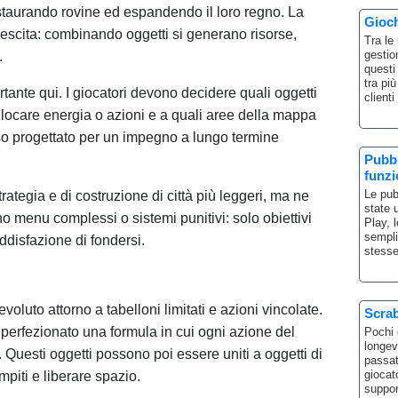
estaurando rovine ed espandendo il loro regno. La
Gioch
escita: combinando oggetti si generano risorse,
Tra le
gestio
.
questi
tra pi
tante qui. I giocatori devono decidere quali oggetti
client
ocare energia o azioni e a quali aree della mappa
esso progettato per un impegno a lungo termine
Pubbl
funz
Le pub
rategia e di costruzione di città più leggeri, ma ne
state 
o menu complessi o sistemi punitivi: solo obiettivi
Play, 
sempli
ddisfazione di fondersi.
stess
voluto attorno a tabelloni limitati e azioni vincolate.
Scrab
erfezionato una formula in cui ogni azione del
Pochi 
longev
 Questi oggetti possono poi essere uniti a oggetti di
passat
giocat
mpiti e liberare spazio.
suppo