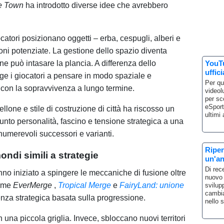
le Town
ha introdotto diverse idee che avrebbero
iocatori posizionano oggetti – erba, cespugli, alberi e
sioni potenziate. La gestione dello spazio diventa
ne può intasare la plancia. A differenza dello
YouTu
uffici
ge i giocatori a pensare in modo spaziale e
Per qu
 con la sopravvivenza a lungo termine.
videolu
per sc
eSport
llone e stile di costruzione di città ha riscosso un
ultimi
unto personalità, fascino e tensione strategica a una
umerevoli successori e varianti.
Ripen
ndi simili a strategie
un'an
Di rec
nno iniziato a spingere le meccaniche di fusione oltre
nuovo 
come
EverMerge
,
Tropical Merge
e
FairyLand: unione
svilup
cambia
nza strategica basata sulla progressione.
nello 
in una piccola griglia. Invece, sbloccano nuovi territori