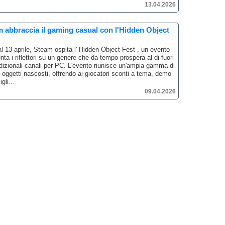
13.04.2026
 abbraccia il gaming casual con l'Hidden Object
al 13 aprile, Steam ospita l' Hidden Object Fest , un evento
nta i riflettori su un genere che da tempo prospera al di fuori
adizionali canali per PC.
L'evento riunisce un'ampia gamma di
 di oggetti nascosti, offrendo ai giocatori sconti a tema, demo
igli…
09.04.2026