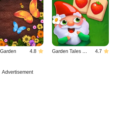
r Garden
4.8
Garden Tales Mahjong
4.7
Advertisement