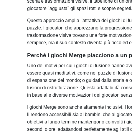
scena e trasformazioni visive. Il tabellone di union
giocatore "aggiusta" gli spazi rotti e scopre segreti
Questo approccio amplia l'attrattiva dei giochi di f
puzzle. I giocatori che apprezzano la progressione 
trasformazione visiva trovano una forte motivazion
semplice, ma il suo contesto diventa più ricco ed
Perché i giochi Merge piacciono a un 
Uno dei motivi per cui i giochi di fusione hanno avu
essere quasi meditativi, come nei puzzle di fusion
di espansione del mondo; o guidati dalla storia e o
fusioni di ristrutturazione. Questa adattabilità con
in base alle diverse motivazioni dei giocatori sen
I giochi Merge sono anche altamente inclusivi. I lor
li rendono accessibili sia ai bambini che ai giocatori
obiettivi a lungo termine mantengono coinvolti i gi
secondi o ore, adattandosi perfettamente agli stili 