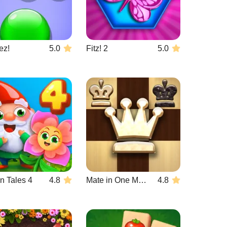
ez!
5.0
Fitz! 2
5.0
n Tales 4
4.8
Mate in One Move
4.8