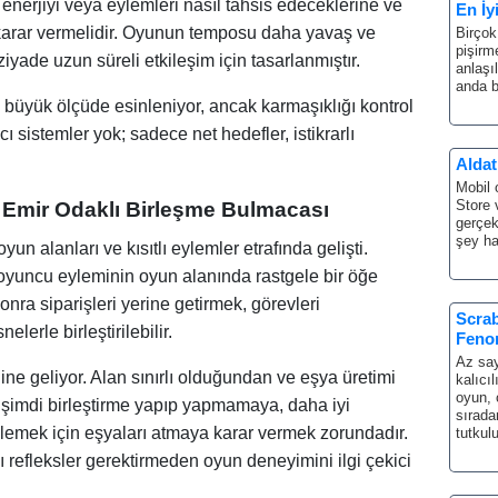
 enerjiyi veya eylemleri nasıl tahsis edeceklerine ve
En İy
 karar vermelidir. Oyunun temposu daha yavaş ve
Birçok
pişirme
ziyade uzun süreli etkileşim için tasarlanmıştır.
anlaşı
anda b
an büyük ölçüde esinleniyor, ancak karmaşıklığı kontrol
 sistemler yok; sadece net hedefler, istikrarlı
Aldat
Mobil 
Store 
r: Emir Odaklı Birleşme Bulmacası
gerçek
şey hak
oyun alanları ve kısıtlı eylemler etrafında gelişti.
 oyuncu eyleminin oyun alanında rastgele bir öğe
onra siparişleri yerine getirmek, görevleri
Scrab
erle birleştirilebilir.
Feno
Az say
ne geliyor. Alan sınırlı olduğundan ve eşya üretimi
kalıcıl
oyun, 
k şimdi birleştirme yapıp yapmamaya, daha iyi
sırada
emek için eşyaları atmaya karar vermek zorundadır.
tutkul
ı refleksler gerektirmeden oyun deneyimini ilgi çekici