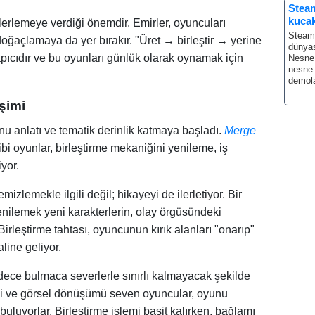
Steam
kucak
 ilerlemeye verdiği önemdir. Emirler, oyuncuları
Steam,
doğaçlamaya da yer bırakır. "Üret → birleştir → yerine
dünyas
apıcıdır ve bu oyunları günlük olarak oynamak için
Nesne 
nesne 
demol
şimi
unu anlatı ve tematik derinlik katmaya başladı.
Merge
bi oyunlar, birleştirme mekaniğini yenileme, iş
yor.
izlemekle ilgili değil; hikayeyi de ilerletiyor. Bir
nilemek yeni karakterlerin, olay örgüsündeki
Birleştirme tahtası, oyuncunun kırık alanları "onarıp"
aline geliyor.
adece bulmaca severlerle sınırlı kalmayacak şekilde
imini ve görsel dönüşümü seven oyuncular, oyunu
uyorlar. Birleştirme işlemi basit kalırken, bağlamı