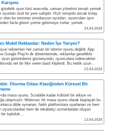
i Karışımı
 gündelik oyun türü arasında, zaman yönetimi temalı yemek
 oyunları özel bir yere sahiptir.
Hızlı tempolu ancak kolay
lır olan bu restoran simülasyon oyunları, oyuncuları aynı
irden fazla görevi yerine getirmeye zorlar: yemek…
24.04.2026
ıcı Mobil Reklamlar: Neden İşe Yarıyor?
oyun reklamları her zaman bir tahmin oyunu değildi.
App
ve Google Play'in ilk dönemlerinde, reklamlar genellikle
 oyun görüntülerini gösteriyordu; oyunculara indirecekleri
kında net bir fikir veren basit kliplerdi.
Bu netlik uzun…
23.04.2026
ble: Oturma Odası Klasiğinden Küresel Bir
mene
ıda masa oyunu, Scrabble kadar kültürel bir etkiye ve
ığa ulaşmıştır.
Mütevazı bir masa oyunu olarak başlayan bu
onlarca dilde oynanan, farklı platformlara uyarlanan ve hem
n oyunculardan hem de rekabetçi uzmanlardan oluşan
u bir topluluk…
13.04.2026