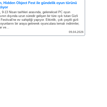
, Hidden Object Fest ile gündelik oyun türünü
lıyor
 9-13 Nisan tarihleri arasında, geleneksel PC oyun
ının dışında uzun süredir gelişen bir türe ışık tutan Gizli
Festivali'ne ev sahipliği yapıyor.
Etkinlik, çok çeşitli gizli
oyunlarını bir araya getirerek oyunculara temalı indirimler,
ar ve…
09.04.2026