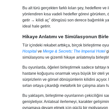
Bu alt türü gerçekten farklı kılan şey, hedeflere ve
yönlendiren kısa vadeli hedefler görevi görürken, 
getir → kilidi aç" döngüsü son derece bağımlılık y
ideal hale getirir.
Hikaye Anlatımı ve Simülasyonun Birle
Tür içindeki rekabet arttıkça, birçok birleştirme oy
Hospital
ve
Merge & Secrets: The Imperial Hotel
gi
simülasyonu ve gizemli hikaye anlatımıyla birleştiri
Bu oyunlarda, öğeleri birleştirmek sadece tahtayı tem
hastane koğuşunu onarmak veya büyük bir oteli ye
sürprizlerin ve görsel dönüşümlerin kilidini açıyor. 
sırları ortaya çıkardığı metaforik bir çalışma alanı h
Bu yaklaşım, birleştirme oyunlarının çekiciliğini s
genişletiyor. Anlatısal ilerlemeyi, karakter geliş
oynamaya devam etmek için güçlü bir motivasyon bul