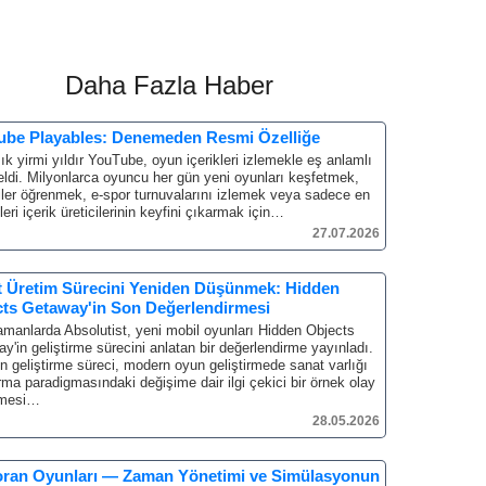
Daha Fazla Haber
ube Playables: Denemeden Resmi Özelliğe
ık yirmi yıldır YouTube, oyun içerikleri izlemekle eş anlamlı
ldi.
Milyonlarca oyuncu her gün yeni oyunları keşfetmek,
jiler öğrenmek, e-spor turnuvalarını izlemek veya sadece en
leri içerik üreticilerinin keyfini çıkarmak için…
27.07.2026
t Üretim Sürecini Yeniden Düşünmek: Hidden
ts Getaway'in Son Değerlendirmesi
manlarda Absolutist, yeni mobil oyunları Hidden Objects
y'in geliştirme sürecini anlatan bir değerlendirme yayınladı.
 geliştirme süreci, modern oyun geliştirmede sanat varlığı
rma paradigmasındaki değişime dair ilgi çekici bir örnek olay
emesi…
28.05.2026
oran Oyunları — Zaman Yönetimi ve Simülasyonun