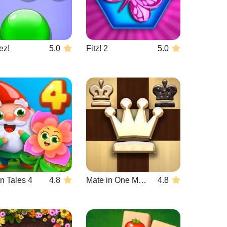
ez!
5.0
Fitz! 2
5.0
n Tales 4
4.8
Mate in One Move
4.8