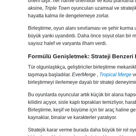
önem taşır: her hamle önemlidir ve kötü planlama t
aksine,
Triple Town
oyuncuları uzamsal ve strateji
hayatta kalma ile dengelemeye zorlar.
Birleştirme, oyun alanı sınırlaması ve şehir kurma 
büyük yankı uyandırdı. Daha önce soyut olan bir meka
sayısız halef ve varyanta ilham verdi.
Formülü Genişletmek: Strateji Benzeri 
Tür olgunlaştıkça, geliştiriciler birleştirme mekanik
taşımaya başladılar.
EverMerge
,
Tropical Merge
v
birleştirmeyi ilerlemeye dayalı bir strateji deneyi
Bu oyunlarda oyuncular artık küçük bir alana hap
kilidini açıyor, sisle kaplı toprakları temizliyor, hara
Birleştirme, keşif ve büyüme için bir araç haline gel
kaynaklar, binalar ve karakterler yaratıyor.
Stratejik karar verme burada daha büyük bir rol o