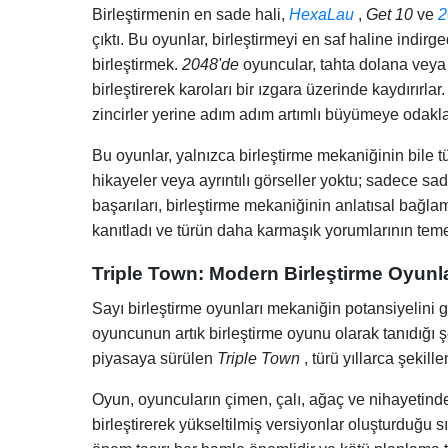
Birleştirmenin en sade hali,
HexaLau
,
Get 10
ve
2
çıktı. Bu oyunlar, birleştirmeyi en saf haline indirg
birleştirmek.
2048'de
oyuncular, tahta dolana veya 
birleştirerek karoları bir ızgara üzerinde kaydırırlar
zincirler yerine adım adım artımlı büyümeye odakla
Bu oyunlar, yalnızca birleştirme mekaniğinin bile t
hikayeler veya ayrıntılı görseller yoktu; sadece sa
başarıları, birleştirme mekaniğinin anlatısal bağla
kanıtladı ve türün daha karmaşık yorumlarının temeli
Triple Town: Modern Birleştirme Oyunl
Sayı birleştirme oyunları mekaniğin potansiyelini 
oyuncunun artık birleştirme oyunu olarak tanıdığı ş
piyasaya sürülen
Triple Town
, türü yıllarca şekille
Oyun, oyuncuların çimen, çalı, ağaç ve nihayetinde 
birleştirerek yükseltilmiş versiyonlar oluşturduğu sı