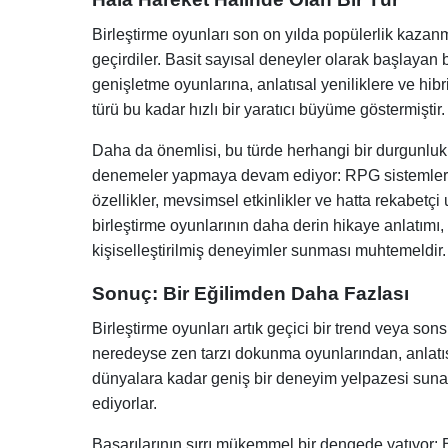
Birleştirme oyunları son on yılda popülerlik kazanm
geçirdiler. Basit sayısal deneyler olarak başlayan 
genişletme oyunlarına, anlatısal yeniliklere ve hi
türü bu kadar hızlı bir yaratıcı büyüme göstermiştir.
Daha da önemlisi, bu türde herhangi bir durgunluk b
denemeler yapmaya devam ediyor: RPG sistemleriy
özellikler, mevsimsel etkinlikler ve hatta rekabetçi 
birleştirme oyunlarının daha derin hikaye anlatımı, 
kişiselleştirilmiş deneyimler sunması muhtemeldir.
Sonuç: Bir Eğilimden Daha Fazlası
Birleştirme oyunları artık geçici bir trend veya son
neredeyse zen tarzı dokunma oyunlarından, anlatısal 
dünyalara kadar geniş bir deneyim yelpazesi sunab
ediyorlar.
Başarılarının sırrı mükemmel bir dengede yatıyor: Bas