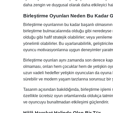
daha zengin ve duygusal olarak daha etkileyici hal
Birleştirme Oyunları Neden Bu Kadar Ge
Birleştirme oyunlarının bu kadar başarılı olmasının
birleştirme bulmacalarında olduğu gibi neredeyse m
olduğu gibi hafif stratejik olabilirler; veya yenile
yönelimli olabilirler. Bu uyarlanabilirlik, geliştiric
oyuncu motivasyonlarına uygun deneyimler yaratma
Birleştirme oyunları aynı zamanda son derece kaps
olmaması, onları hem çocuklar hem de yetişkin oyunc
uzun vadeli hedefler yetişkin oyuncuları da oyuna b
sürebilir ve modern yaşam tarzlarına sorunsuz bir 
Tasarım açısından bakıldığında, birleştirme işlemi s
özellikle ücretsiz oyun ortamlarında oldukça tatmin e
ve oyuncuyu bunaltmadan etkileşimi güçlendirir.
Hâlâ Hareket Halinde Olan Bir Tür