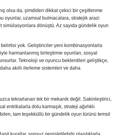
ış olsa da, şimdiden dikkat çekici bir çeşitlenme
bu oyunlar, uzamsal bulmacalara, stratejik arazi
brit simülasyonlara dönüştü. Az sayıda gündelik oyun
elirtisi yok. Geliştiriciler yeni kombinasyonlarla
le harmanlanmış birleştirme oyunları, sosyal
unsurlar. Teknoloji ve oyuncu beklentileri geliştikçe,
daha akıllı ilerleme sistemleri ve daha
suzca tekrarlanan tek bir mekanik değil. Sakinleştirici,
entrikalarla dolu karmaşık, strateji ağırlıklı
ilen, tam teşekküllü bir gündelik oyun türünü temsil
it kurallar, sonsuz genişletilebilir olasılıklarla