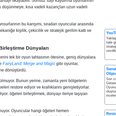
ahtayı tıkayabilir. Sonsuz sayı kaydırma oyunlarının
k düşünmeye, kısa vadeli kazançları uzun vadeli
unsurlarının bu karışımı, sıradan oyuncular arasında
niğe kişilik, çekicilik ve stratejik gerilim kattı ve
YouT
Yaklaş
hale ge
strate
Birleştirme Dünyaları
sevdik
lerini tek bir oyun tahtasının ötesine, geniş dünyalara
e
FairyLand: Merge and Magic
gibi oyunlar,
Sana
mine dönüştürdü.
Objec
Son za
solmuyor. Bunun yerine, zamanla yeni bölgelerin
Getawa
beleri restore ediyor ve krallıklarını genişletiyorlar.
Oyunun
oluştu
iyor: öğeleri birleştirmek, dünyayı ileriye taşıyan
incel
ynuyor. Oyuncular hangi öğeleri hemen
Rest