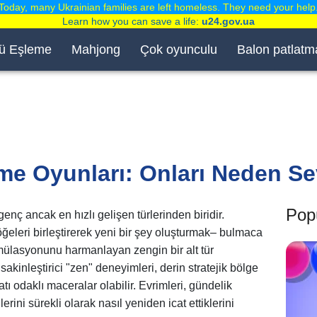
Today, many Ukrainian families are left homeless. They need your help
Learn how you can save a life:
u24.gov.ua
ü Eşleme
Mahjong
Çok oyunculu
Balon patlatm
rme Oyunları: Onları Neden S
Popü
enç ancak en hızlı gelişen türlerinden biridir.
ğeleri birleştirerek yeni bir şey oluşturmak– bulmaca
 simülasyonunu harmanlayan zengin bir alt tür
akinleştirici "zen" deneyimleri, derin stratejik bölge
 odaklı maceralar olabilir. Evrimleri, gündelik
lerini sürekli olarak nasıl yeniden icat ettiklerini