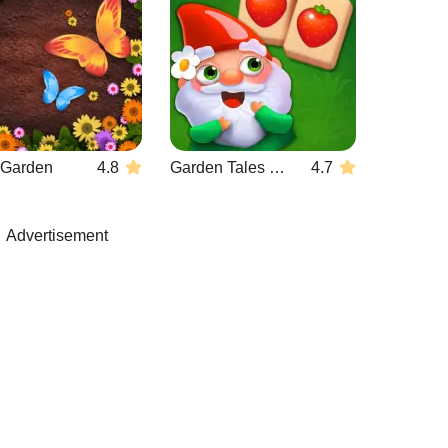
r Garden
4.8
Garden Tales Mahjong
4.7
Advertisement