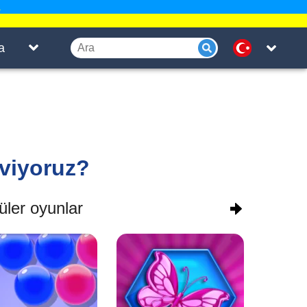
.
a
eviyoruz?
ler oyunlar