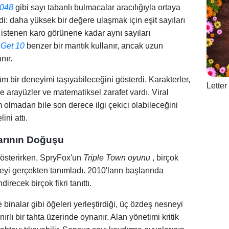
048
gibi sayı tabanlı bulmacalar aracılığıyla ortaya
edi: daha yüksek bir değere ulaşmak için eşit sayıları
istenen karo görünene kadar aynı sayıları
.
Get 10
benzer bir mantık kullanır, ancak uzun
nır.
üm bir deneyimi taşıyabileceğini gösterdi. Karakterler,
Lette
de arayüzler ve matematiksel zarafet vardı. Viral
m olmadan bile son derece ilgi çekici olabileceğini
ni attı.
arının Doğuşu
gösterirken, SpryFox'un
Triple Town oyunu
, birçok
eyi gerçekten tanımladı. 2010'ların başlarında
ndirecek birçok fikri tanıttı.
binalar gibi öğeleri yerleştirdiği, üç özdeş nesneyi
nırlı bir tahta üzerinde oynanır. Alan yönetimi kritik