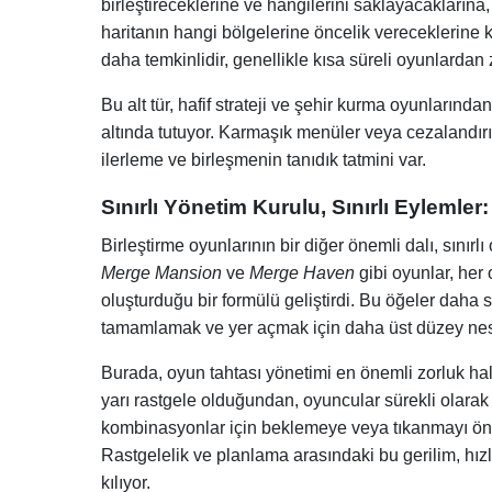
birleştireceklerine ve hangilerini saklayacaklarına,
haritanın hangi bölgelerine öncelik vereceklerine
daha temkinlidir, genellikle kısa süreli oyunlardan 
Bu alt tür, hafif strateji ve şehir kurma oyunlarınd
altında tutuyor. Karmaşık menüler veya cezalandırıcı
ilerleme ve birleşmenin tanıdık tatmini var.
Sınırlı Yönetim Kurulu, Sınırlı Eylemle
Birleştirme oyunlarının bir diğer önemli dalı, sınırlı 
Merge Mansion
ve
Merge Haven
gibi oyunlar, her
oluşturduğu bir formülü geliştirdi. Bu öğeler daha s
tamamlamak ve yer açmak için daha üst düzey nesnel
Burada, oyun tahtası yönetimi en önemli zorluk hali
yarı rastgele olduğundan, oyuncular sürekli olara
kombinasyonlar için beklemeye veya tıkanmayı önl
Rastgelelik ve planlama arasındaki bu gerilim, hızl
kılıyor.