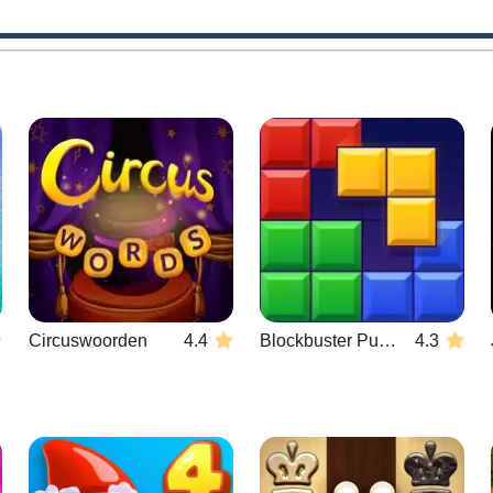
Circuswoorden
4.4
Blockbuster Puzzle
4.3