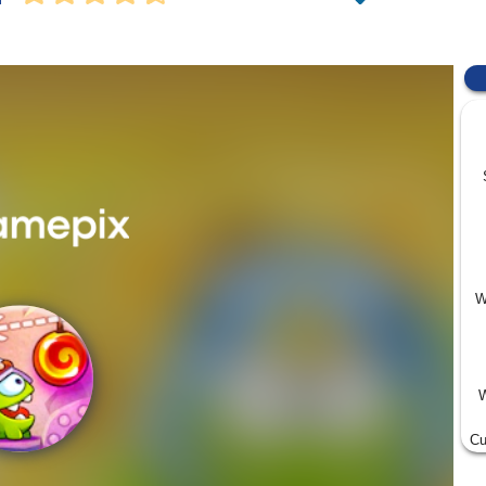
W
W
Cu