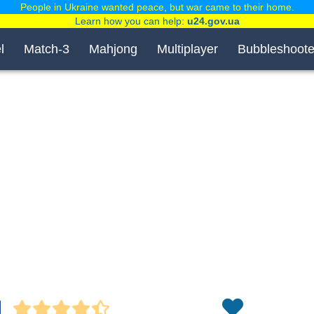
People in Ukraine wanted peace, but war came to their home.
Learn how you can help:
u24.gov.ua
l
Match-3
Mahjong
Multiplayer
Bubbleshoote
l