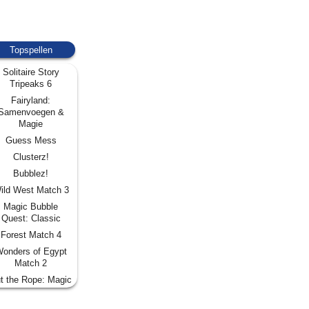
Topspellen
Solitaire Story
Tripeaks 6
Fairyland:
Samenvoegen &
Magie
Guess Mess
Clusterz!
Bubblez!
ild West Match 3
Magic Bubble
Quest: Classic
Forest Match 4
onders of Egypt
Match 2
t the Rope: Magic