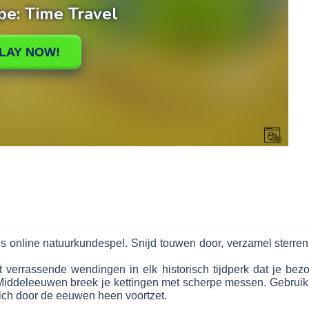
atis online natuurkundespel. Snijd touwen door, verzamel sterre
errassende wendingen in elk historisch tijdperk dat je bezoek
de Middeleeuwen breek je kettingen met scherpe messen. Gebru
zich door de eeuwen heen voortzet.