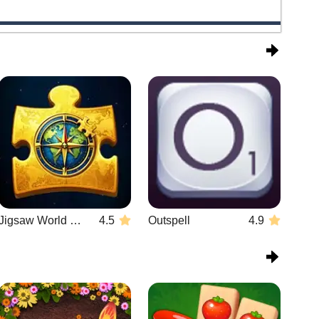
Jigsaw World Challenge
4.5
Outspell
4.9