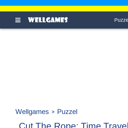
Puzze
Wellgames
Puzzel
Cut The Rope: Time Trave