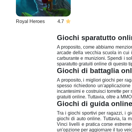
Royal Heroes
4.7
Giochi sparatutto onli
A proposito, come abbiamo menzionat
arcade della vecchia scuola in cui i
carburante e munizioni. Spendi i sol
sparatutto gratuiti online di questo t
Giochi di battaglia onl
A proposito, i migliori giochi per ra
spesso richiedono un'applicazione si
incantesimi e costruisci torrette pe
gratuiti online. Tuttavia, oltre a MM
Giochi di guida online
Tra i giochi sportivi per ragazzi, i
giochi di auto online. Tuttavia, la
Vinci livelli e pratica corse estrem
un'opzione per aggiornare il tuo veic