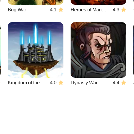
Bug War
4.1
Heroes of Mangara
4.3
Kingdom of the Wind
4.0
Dynasty War
4.4