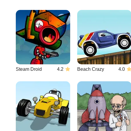
Steam Droid
4.2
Beach Crazy
4.0