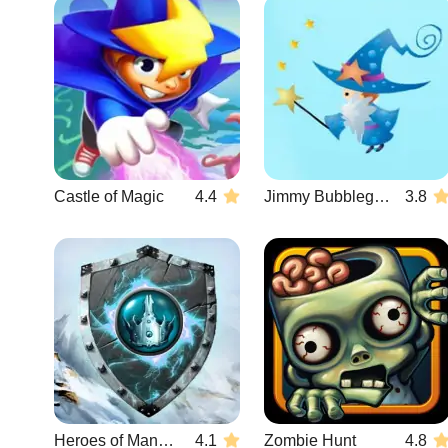
Castle of Magic
4.4
Jimmy Bubblegum
3.8
Heroes of Mangara: The Frost Crown
4.1
Zombie Hunt
4.8