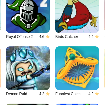
Royal Offense 2
4.6
Birds Catcher
4.4
Demon Raid
4.2
Funniest Catch
4.2