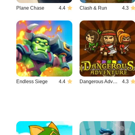
Plane Chase
4.4
Clash & Run
4.3
Endless Siege
4.4
Dangerous Adventure
4.3