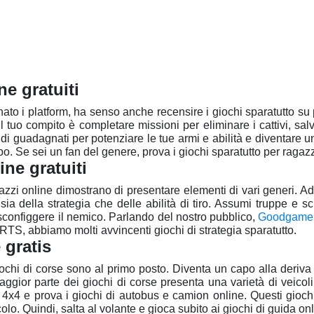
ne gratuiti
o i platform, ha senso anche recensire i giochi sparatutto su 
l tuo compito è completare missioni per eliminare i cattivi, salv
di guadagnati per potenziare le tue armi e abilità e diventare 
ipo. Se sei un fan del genere, prova i giochi sparatutto per ragazz
ine gratuiti
gazzi online dimostrano di presentare elementi di vari generi. Ad
a della strategia che delle abilità di tiro. Assumi truppe e sc
r sconfiggere il nemico. Parlando del nostro pubblico,
Goodgame
ORTS, abbiamo molti avvincenti giochi di strategia sparatutto.
 gratis
 giochi di corse sono al primo posto. Diventa un capo alla deriva
 maggior parte dei giochi di corse presenta una varietà di vei
e 4x4 e prova i giochi di autobus e camion online. Questi giochi
olo. Quindi, salta al volante e gioca subito ai giochi di guida onl