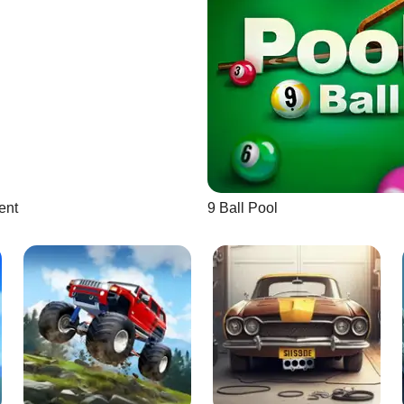
ent
9 Ball Pool