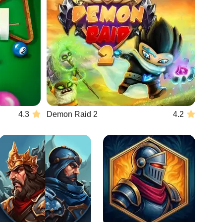
4.3
Demon Raid 2
4.2