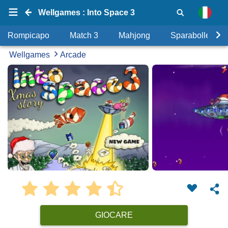
Wellgames : Into Space 3
Rompicapo
Match 3
Mahjong
Sparabolle
Wellgames
Arcade
GIOCARE