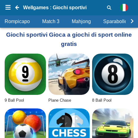
Wellgames : Giochi sportivi
Rompicapo
Match 3
Mahjong
Sparabolle
Giochi sportivi Gioca a giochi di sport online
gratis
9 Ball Pool
Plane Chase
8 Ball Pool