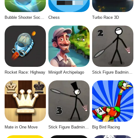
Bubble Shooter Soccer 2
Chess
Turbo Race 3D
Rocket Race: Highway
Minigolf Archipelago
Stick Figure Badminton 2
Mate in One Move
Stick Figure Badminton 3
Big Bird Racing