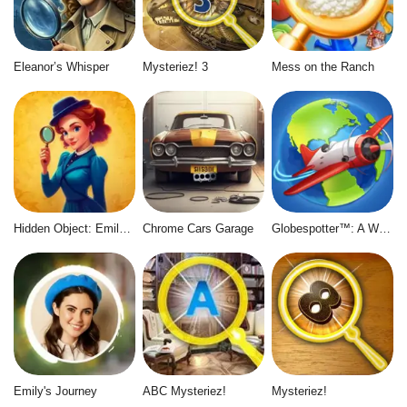
Eleanor’s Whisper
Mysteriez! 3
Mess on the Ranch
Hidden Object: Emily's Case
Chrome Cars Garage
Globespotter™: A World of Difference™
Emily's Journey
ABC Mysteriez!
Mysteriez!