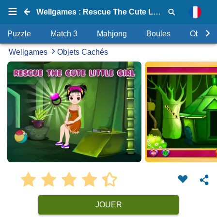
Wellgames : Rescue The Cute Little Girl
Puzzle
Match 3
Mahjong
Boules
Objets
Wellgames
Objets Cachés
JOUER