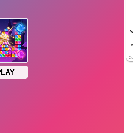
W
W
Cu