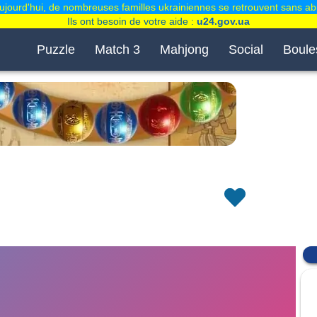
ujourd'hui, de nombreuses familles ukrainiennes se retrouvent sans abr
Ils ont besoin de votre aide :
u24.gov.ua
Puzzle
Match 3
Mahjong
Social
Boule