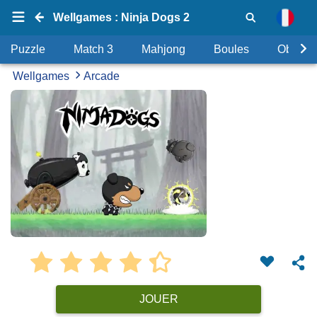
Wellgames : Ninja Dogs 2
Puzzle
Match 3
Mahjong
Boules
Objets
Wellgames
Arcade
JOUER