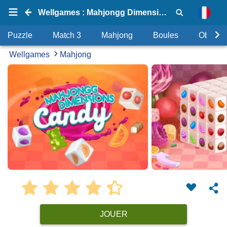
Wellgames : Mahjongg Dimensions Candy
Puzzle
Match 3
Mahjong
Boules
Objets
Wellgames
Mahjong
JOUER