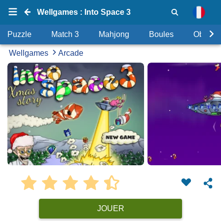
Wellgames : Into Space 3
Puzzle
Match 3
Mahjong
Boules
Objets
Wellgames
Arcade
JOUER