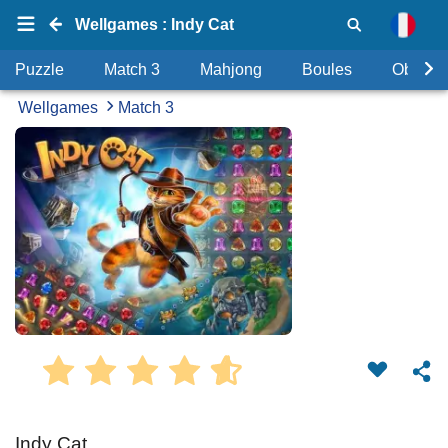
Wellgames : Indy Cat
Puzzle
Match 3
Mahjong
Boules
Objets
Wellgames
Match 3
Indy Cat