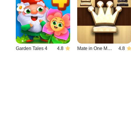
Garden Tales 4
4.8
Mate in One Move
4.8