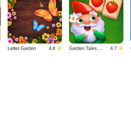
Letter Garden
4.8
Garden Tales Mahjong
4.7