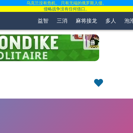
乌克兰没有危机。 只有无端的俄罗斯入侵。
侵略战争没有任何借口。
益智
三消
麻将接龙
多人
泡