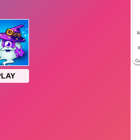
W
W
Cu