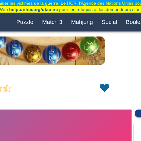
der les victimes de la guerre. Le HCR, l'Agence des Nations Unies pou
e Web
help.unhcr.org/ukraine
pour les réfugiés et les demandeurs d'asi
Puzzle
Match 3
Mahjong
Social
Boule