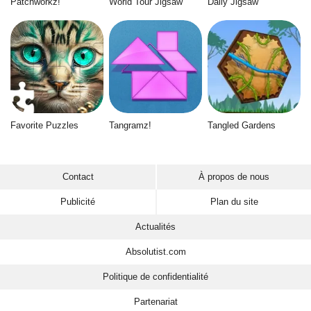
Patchworkz!
World Tour Jigsaw
Daily Jigsaw
Favorite Puzzles
Tangramz!
Tangled Gardens
Contact
À propos de nous
Publicité
Plan du site
Actualités
Absolutist.com
Politique de confidentialité
Partenariat