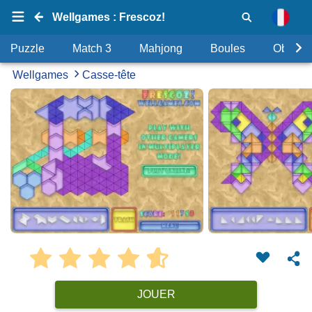
Wellgames : Frescoz!
Puzzle
Match 3
Mahjong
Boules
Objets
Wellgames
Casse-tête
JOUER