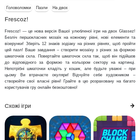
Головоломки
Пазли
На двох
Frescoz!
Frescoz! — це нова версія Вашої улюбленої ігри на двох Glassez!
Безліч першокласних мозаїк на кожному рівні, нові елементи та
візерунки! Зберіть 12 знаків зодіаку на різних рівнях, щоб пройти
цей пазл! Ваше завдання – створити мозаїку з різних за формою
шматочків скла. Повертайте шматочок скла так, щоб він підійшов
до відповідного за формою та кольором сектору на картинці.
Непотрібні шматочки кладіть у кошик, але будьте уважні – при
цьому Ви втрачаєте окуляри! Відчуйте себе художником –
створюйте свої власні рівні! Грайте в цю розраховану на багато
користувачів гру онлайн безкоштовно!
Схожі ігри