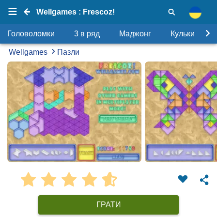
Wellgames : Frescoz!
Головоломки
3 в ряд
Маджонг
Кульки
Wellgames
Пазли
ГРАТИ