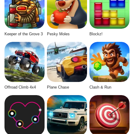
Keeper of the Grove 3
Pesky Moles
Blockz!
Offroad Climb 4x4
Plane Chase
Clash & Run