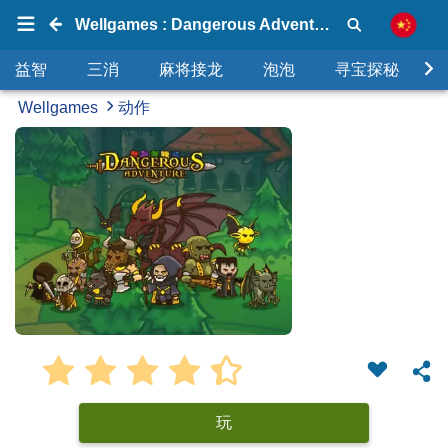
Wellgames : Dangerous Adventure
益智
三消
麻将接龙
泡泡
寻宝探秘
Wellgames
动作
玩