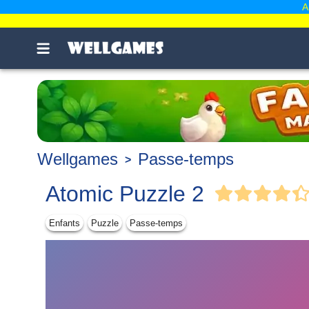
A
Wellgames
Passe-temps
Atomic Puzzle 2
Enfants
Puzzle
Passe-temps