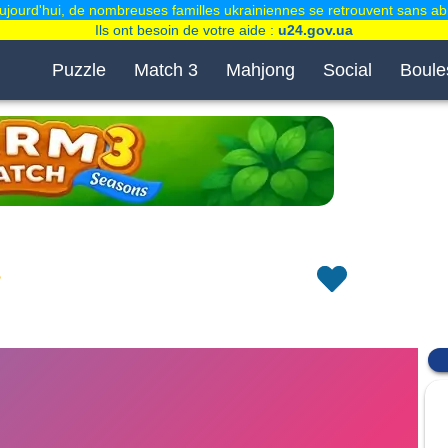
ujourd'hui, de nombreuses familles ukrainiennes se retrouvent sans abr
Ils ont besoin de votre aide :
u24.gov.ua
Puzzle
Match 3
Mahjong
Social
Boule