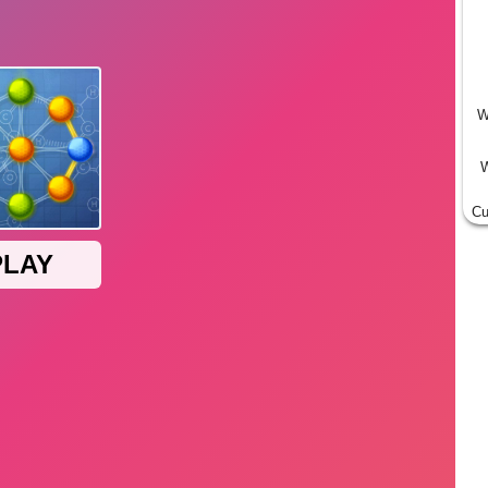
W
W
Cu