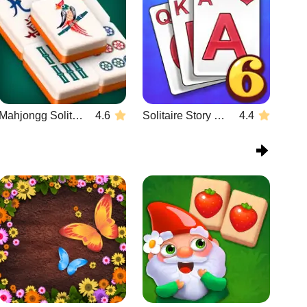
Mahjongg Solitaire
4.6
Solitaire Story Tripeaks 6
4.4