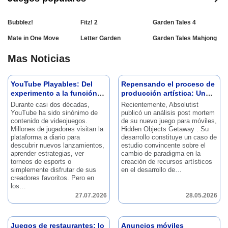
Bubblez!
Fitz! 2
Garden Tales 4
Mate in One Move
Letter Garden
Garden Tales Mahjong
Mas Noticias
YouTube Playables: Del
Repensando el proceso de
experimento a la función
producción artística: Un
oficial
análisis posterior a la
Durante casi dos décadas,
Recientemente, Absolutist
escapada de objetos
YouTube ha sido sinónimo de
publicó un análisis post mortem
oculto
contenido de videojuegos.
de su nuevo juego para móviles,
Millones de jugadores visitan la
Hidden Objects Getaway .
Su
plataforma a diario para
desarrollo constituye un caso de
descubrir nuevos lanzamientos,
estudio convincente sobre el
aprender estrategias, ver
cambio de paradigma en la
torneos de esports o
creación de recursos artísticos
simplemente disfrutar de sus
en el desarrollo de…
creadores favoritos.
Pero en
los…
27.07.2026
28.05.2026
Juegos de restaurantes: lo
Anuncios móviles