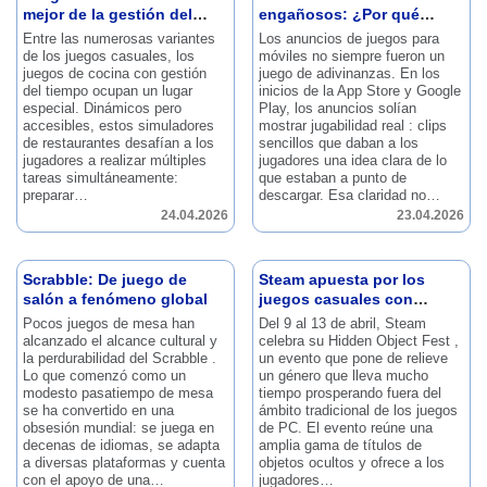
mejor de la gestión del
engañosos: ¿Por qué
tiempo y la simulación
funcionan?
Entre las numerosas variantes
Los anuncios de juegos para
de los juegos casuales, los
móviles no siempre fueron un
juegos de cocina con gestión
juego de adivinanzas.
En los
del tiempo ocupan un lugar
inicios de la App Store y Google
especial.
Dinámicos pero
Play, los anuncios solían
accesibles, estos simuladores
mostrar jugabilidad real : clips
de restaurantes desafían a los
sencillos que daban a los
jugadores a realizar múltiples
jugadores una idea clara de lo
tareas simultáneamente:
que estaban a punto de
preparar…
descargar.
Esa claridad no…
24.04.2026
23.04.2026
Scrabble: De juego de
Steam apuesta por los
salón a fenómeno global
juegos casuales con
Hidden Object Fest.
Pocos juegos de mesa han
Del 9 al 13 de abril, Steam
alcanzado el alcance cultural y
celebra su Hidden Object Fest ,
la perdurabilidad del Scrabble .
un evento que pone de relieve
Lo que comenzó como un
un género que lleva mucho
modesto pasatiempo de mesa
tiempo prosperando fuera del
se ha convertido en una
ámbito tradicional de los juegos
obsesión mundial: se juega en
de PC.
El evento reúne una
decenas de idiomas, se adapta
amplia gama de títulos de
a diversas plataformas y cuenta
objetos ocultos y ofrece a los
con el apoyo de una…
jugadores…