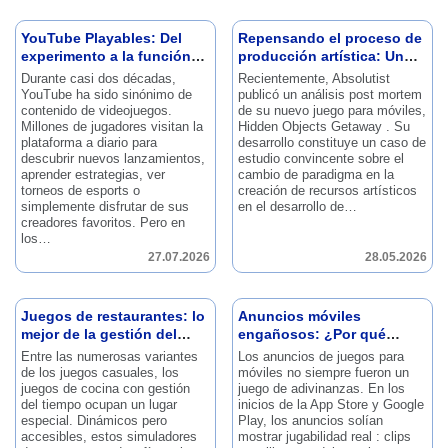
YouTube Playables: Del
Repensando el proceso de
experimento a la función
producción artística: Un
oficial
análisis posterior a la
Durante casi dos décadas,
Recientemente, Absolutist
escapada de objetos
YouTube ha sido sinónimo de
publicó un análisis post mortem
oculto
contenido de videojuegos.
de su nuevo juego para móviles,
Millones de jugadores visitan la
Hidden Objects Getaway .
Su
plataforma a diario para
desarrollo constituye un caso de
descubrir nuevos lanzamientos,
estudio convincente sobre el
aprender estrategias, ver
cambio de paradigma en la
torneos de esports o
creación de recursos artísticos
simplemente disfrutar de sus
en el desarrollo de…
creadores favoritos.
Pero en
los…
27.07.2026
28.05.2026
Juegos de restaurantes: lo
Anuncios móviles
mejor de la gestión del
engañosos: ¿Por qué
tiempo y la simulación
funcionan?
Entre las numerosas variantes
Los anuncios de juegos para
de los juegos casuales, los
móviles no siempre fueron un
juegos de cocina con gestión
juego de adivinanzas.
En los
del tiempo ocupan un lugar
inicios de la App Store y Google
especial.
Dinámicos pero
Play, los anuncios solían
accesibles, estos simuladores
mostrar jugabilidad real : clips