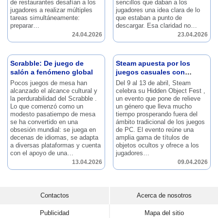
de restaurantes desafían a los
sencillos que daban a los
jugadores a realizar múltiples
jugadores una idea clara de lo
tareas simultáneamente:
que estaban a punto de
preparar…
descargar.
Esa claridad no…
24.04.2026
23.04.2026
Scrabble: De juego de
Steam apuesta por los
salón a fenómeno global
juegos casuales con
Hidden Object Fest.
Pocos juegos de mesa han
Del 9 al 13 de abril, Steam
alcanzado el alcance cultural y
celebra su Hidden Object Fest ,
la perdurabilidad del Scrabble .
un evento que pone de relieve
Lo que comenzó como un
un género que lleva mucho
modesto pasatiempo de mesa
tiempo prosperando fuera del
se ha convertido en una
ámbito tradicional de los juegos
obsesión mundial: se juega en
de PC.
El evento reúne una
decenas de idiomas, se adapta
amplia gama de títulos de
a diversas plataformas y cuenta
objetos ocultos y ofrece a los
con el apoyo de una…
jugadores…
13.04.2026
09.04.2026
Contactos
Acerca de nosotros
Publicidad
Mapa del sitio