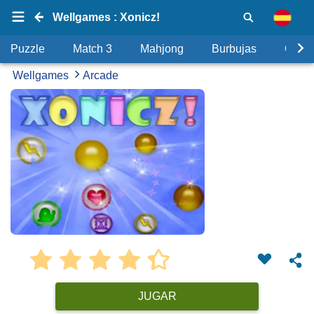
Wellgames : Xonicz!
Puzzle
Match 3
Mahjong
Burbujas
Objet
Wellgames
Arcade
JUGAR