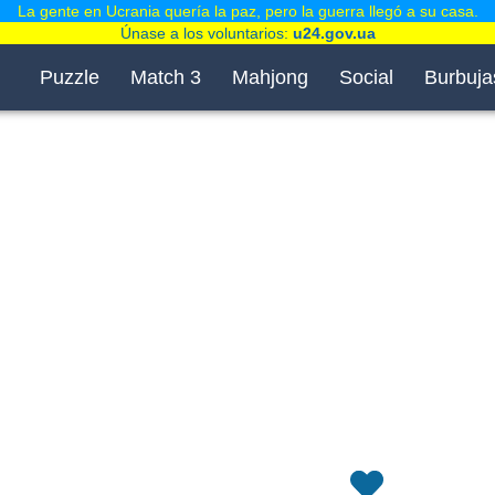
La gente en Ucrania quería la paz, pero la guerra llegó a su casa.
Únase a los voluntarios:
u24.gov.ua
Puzzle
Match 3
Mahjong
Social
Burbuja