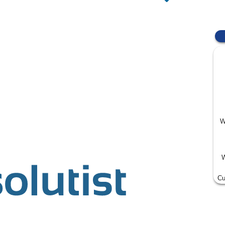
W
W
Cu