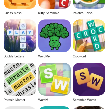
Guess Mess
Kitty Scramble
Palabra Salsa
Bubble Letters
WordMix
Crocword
Phrasle Master
Wordz!
Scramble Words