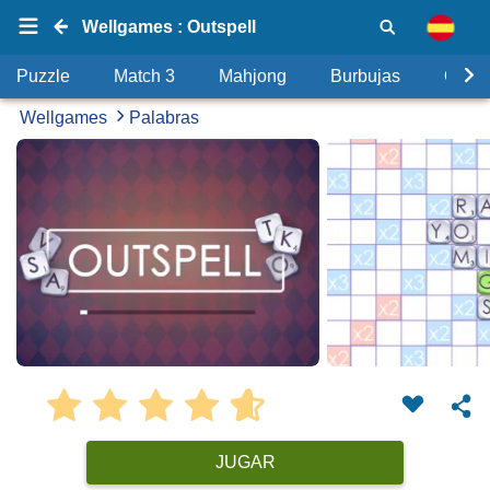
Wellgames : Outspell
Puzzle
Match 3
Mahjong
Burbujas
Objet
Wellgames
Palabras
JUGAR