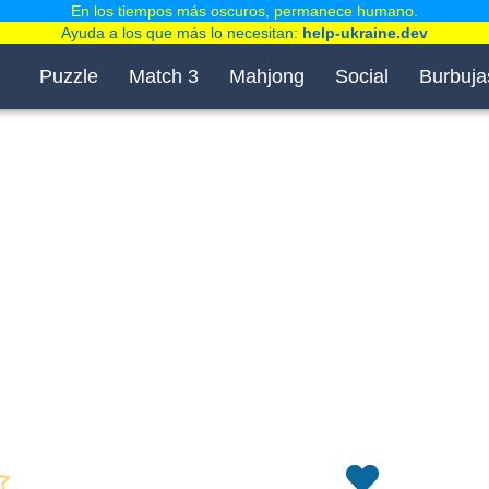
En los tiempos más oscuros, permanece humano.
Ayuda a los que más lo necesitan:
help-ukraine.dev
Puzzle
Match 3
Mahjong
Social
Burbuja