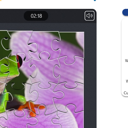
W
W
Cu