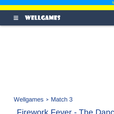
M
Wellgames
Match 3
Firework Fever - The Danc