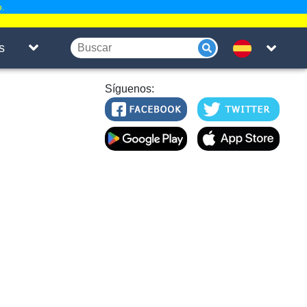
o.
s
Síguenos: