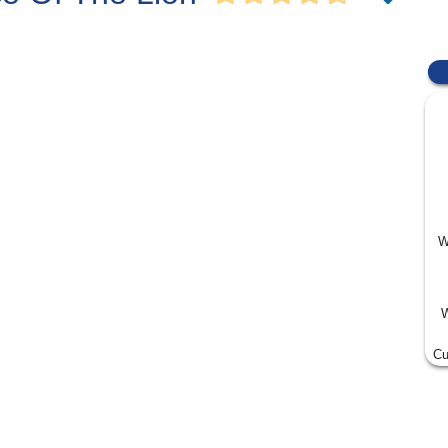
W
W
Cu