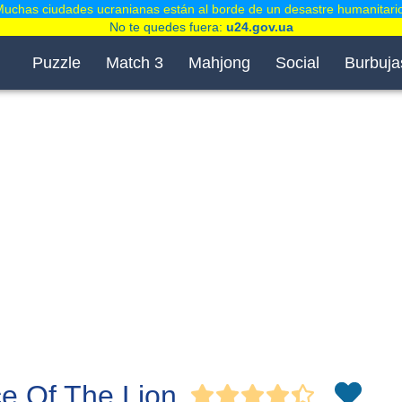
uchas ciudades ucranianas están al borde de un desastre humanitari
No te quedes fuera:
u24.gov.ua
Puzzle
Match 3
Mahjong
Social
Burbuja
e Of The Lion