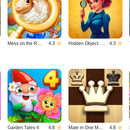
Mess on the Ranch
4.3
Hidden Object: Emily's Case
4.3
Garden Tales 4
4.8
Mate in One Move
4.8