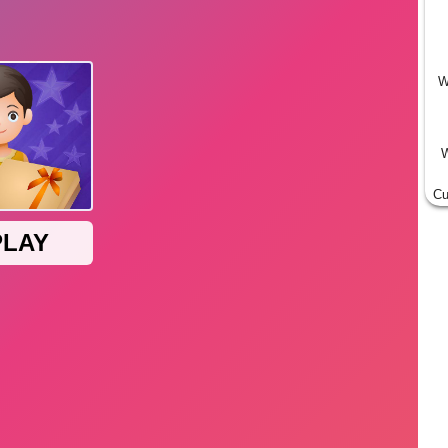
W
W
Cu