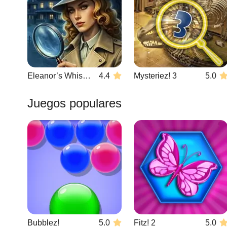
Eleanor’s Whisper
4.4
Mysteriez! 3
5.0
Juegos populares
Bubblez!
5.0
Fitz! 2
5.0