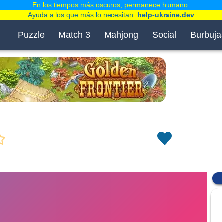
En los tiempos más oscuros, permanece humano.
Ayuda a los que más lo necesitan:
help-ukraine.dev
Puzzle
Match 3
Mahjong
Social
Burbuja