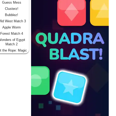
Guess Mess
Clusterz!
Bubblez!
ild West Match 3
Apple Worm
Forest Match 4
onders of Egypt
Match 2
t the Rope: Magic