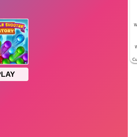
W
W
Cu