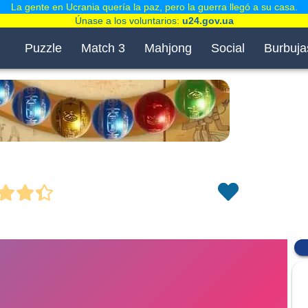
La gente en Ucrania quería la paz, pero la guerra llegó a su casa.
Únase a los voluntarios:
u24.gov.ua
Puzzle
Match 3
Mahjong
Social
Burbuja