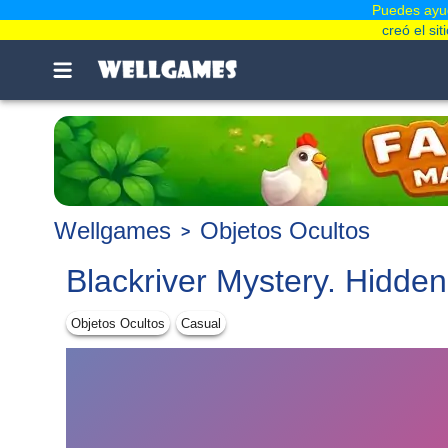
Puedes ayud
creó el si
Wellgames
Objetos Ocultos
Blackriver Mystery. Hidden
Objetos Ocultos
Casual