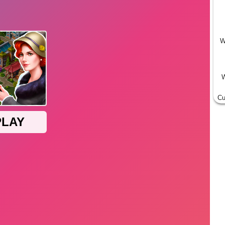
W
W
Cu