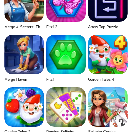
Merge & Secrets: The Imperial Hotel
Fitz! 2
Arrow Tap Puzzle
Merge Haven
Fitz!
Garden Tales 4
Garden Tales 2
Domino Solitaire
Solitaire Garden