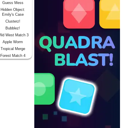
Guess Mess
Hidden Object:
Emily's Case
Clusterz!
Bubblez!
ild West Match 3
Apple Worm
Tropical Merge
Forest Match 4