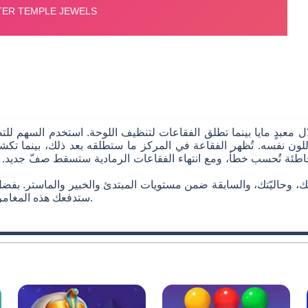
ن نفسه. تُظهر الفقاعة في المركز ما ستطلقه بعد ذلك، بينما تكشف 
ة تُحسب خطأ، ومع انتهاء الفقاعات الرمادية ستسقط صفّ جديد. فكّ
 وحاليّتك، والسابقة ضمن مستويات المبتدئ والخبير والماستر. بفضل 
ستدفعك هذه المغامرة إلى تحسين استراتيجيتك وتحقيق نتائج أعلى لعبة بعد أخرى.