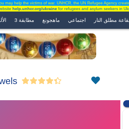
ou may help the victims of war. UNHCR, the UN Refugee Agency creat
website
help.unhcr.org/ukraine
for refugees and asylum seekers in Uk
قاعة مطلق النار
اجتماعي
ماهجونغ
مطابقة 3
الأل
wels