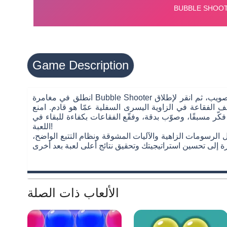
Game Description
انطلق في مغامرة Bubble Shooter في هذه اللعبة المجانية على الإنترنت! شقّ طريقك عبر أطلال معبدٍ مايا بينما تطلق الفقاعات لتنظيف اللوحة. استخدم السهم للتصويب، ثم انقر لإطلاق
الفقاعة في الزاوية اليسرى السفلية عمّا هو قادم. امنع
ر مسبقًا، وصوّب بدقة، وفقّع الفقاعات بكفاءة للبقاء في
اللعبة!
الرسومات الزاهية والآليات المشوقة ونظام التتبع الواضح،
الألعاب ذات الصلة