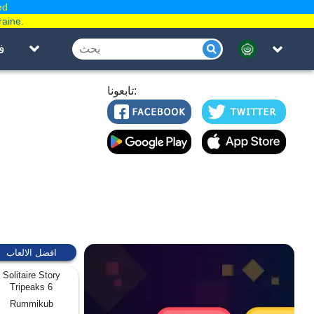
ed
raine.
ف
تابعونا:
افضل الالعاب
Solitaire Story
Tripeaks 6
Rummikub