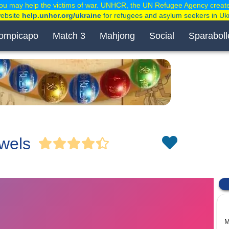
ou may help the victims of war. UNHCR, the UN Refugee Agency creat
website
help.unhcr.org/ukraine
for refugees and asylum seekers in Uk
ompicapo
Match 3
Mahjong
Social
Sparaboll
wels
M