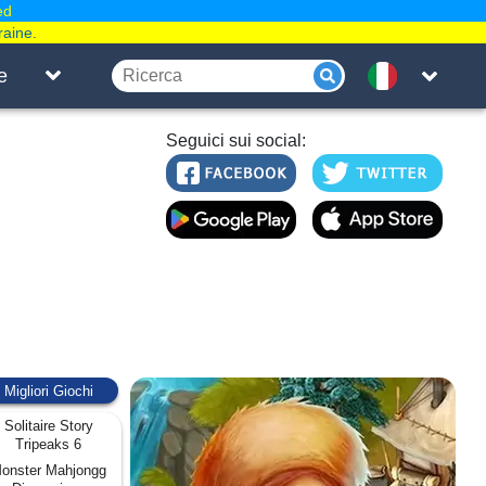
ed
raine.
e
Seguici sui social:
Migliori Giochi
Solitaire Story
Tripeaks 6
onster Mahjongg