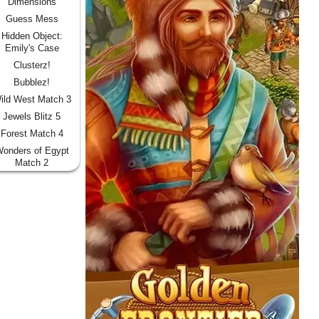
Dimensions
Guess Mess
Hidden Object:
Emily's Case
Clusterz!
Bubblez!
ild West Match 3
Jewels Blitz 5
Forest Match 4
onders of Egypt
Match 2