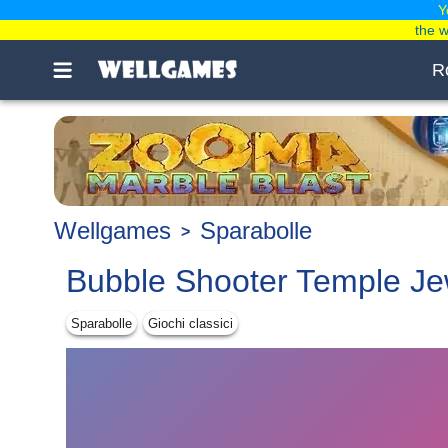
Y
the 
R
Wellgames
Sparabolle
Bubble Shooter Temple Je
Sparabolle
Giochi сlassici