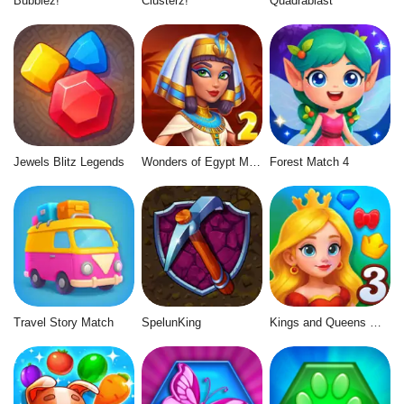
Bubblez!
Clusterz!
Quadrablast
Jewels Blitz Legends
Wonders of Egypt Match 2
Forest Match 4
Travel Story Match
SpelunKing
Kings and Queens Match 3