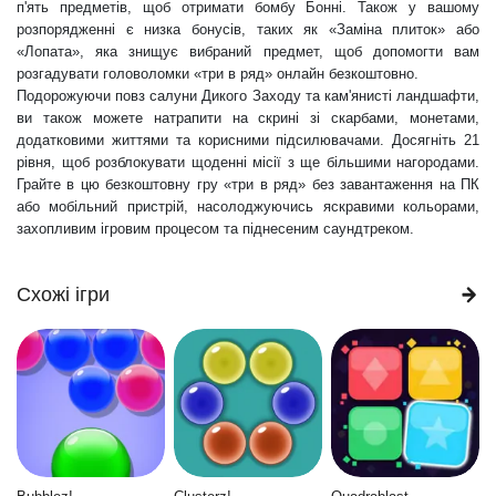
п'ять предметів, щоб отримати бомбу Бонні. Також у вашому
розпорядженні є низка бонусів, таких як «Заміна плиток» або
«Лопата», яка знищує вибраний предмет, щоб допомогти вам
розгадувати головоломки «три в ряд» онлайн безкоштовно.
Подорожуючи повз салуни Дикого Заходу та кам'янисті ландшафти,
ви також можете натрапити на скрині зі скарбами, монетами,
додатковими життями та корисними підсилювачами. Досягніть 21
рівня, щоб розблокувати щоденні місії з ще більшими нагородами.
Грайте в цю безкоштовну гру «три в ряд» без завантаження на ПК
або мобільний пристрій, насолоджуючись яскравими кольорами,
захопливим ігровим процесом та піднесеним саундтреком.
Схожі ігри