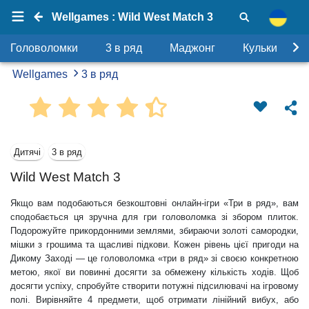
Wellgames : Wild West Match 3
Головоломки
3 в ряд
Маджонг
Кульки
Wellgames
3 в ряд
Дитячі
3 в ряд
Wild West Match 3
Якщо вам подобаються безкоштовні онлайн-ігри «Три в ряд», вам
сподобається ця зручна для гри головоломка зі збором плиток.
Подорожуйте прикордонними землями, збираючи золоті самородки,
мішки з грошима та щасливі підкови. Кожен рівень цієї пригоди на
Дикому Заході — це головоломка «три в ряд» зі своєю конкретною
метою, якої ви повинні досягти за обмежену кількість ходів. Щоб
досягти успіху, спробуйте створити потужні підсилювачі на ігровому
полі. Вирівняйте 4 предмети, щоб отримати лінійний вибух, або