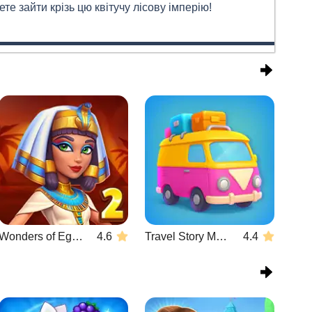
те зайти крізь цю квітучу лісову імперію!
Wonders of Egypt Match 2
4.6
Travel Story Match
4.4