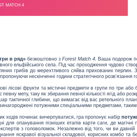
три в ряд»
безкоштовно з
Forest Match 4.
Ваша подорож поч
вного ельфійського села. Під час проходження чудово створ
земляних грибів до мерехтливого сяйва прихованих перлин
пропонуючи нескінченні години стратегічного розв'язання г
ові лісові фрукти та містичні предмети в групи по три або 
 певну мету, таку як збирання певної кількості ягід або ро
шар тактичної глибини, що вимагає від вас ретельного пл
е винагороджені потужними спеціальними предметами, таким
ик ходів починає вичерпуватися, гра пропонує набір
потуж
ідні для опанування пізніших етапів карти саги, де магіч
кспертів з головоломок. Незалежно від того, чи ви давній г
днання яскравої візуальної складової, корисних комбо та 