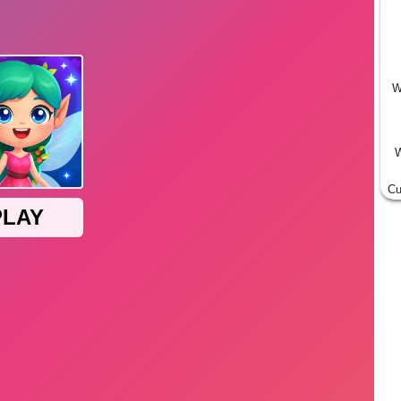
W
W
Cu