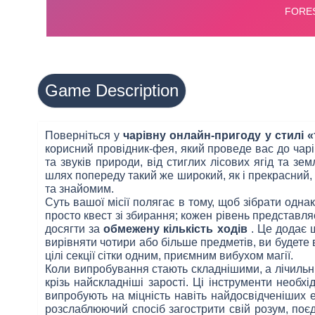
Game Description
Поверніться у
чарівну онлайн-пригоду у стилі «
корисний провідник-фея, який проведе вас до чарі
та звуків природи, від стиглих лісових ягід та 
шлях попереду такий же широкий, як і прекрасний, 
та знайомим.
Суть вашої місії полягає в тому, щоб зібрати однак
просто квест зі збирання; кожен рівень представляє
досягти за
обмежену кількість ходів
. Це додає 
вирівняти чотири або більше предметів, ви будет
цілі секції сітки одним, приємним вибухом магії.
Коли випробування стають складнішими, а лічильн
крізь найскладніші зарості. Ці інструменти необх
випробують на міцність навіть найдосвідченіших е
розслаблюючий спосіб загострити свій розум, поє