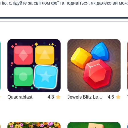
ію, слідуйте за світлом феї та подивіться, як далеко ви може
Quadrablast
4.8
Jewels Blitz Legends
4.6