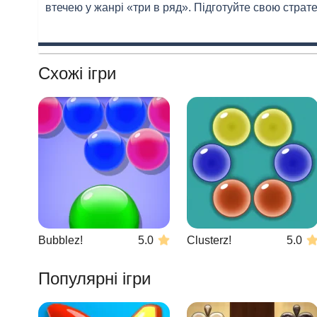
втечею у жанрі «три в ряд». Підготуйте свою стратег
Схожі ігри
Bubblez!
5.0
Clusterz!
5.0
Популярні ігри