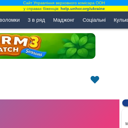
Сайт Управління верховного комісара ООН
у справах біженців:
help.unhcr.org/ukraine
воломки
3 в ряд
Маджонг
Соціальні
Кульк
M