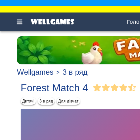
Голо
Wellgames
3 в ряд
Forest Match 4
Дитячі
3 в ряд
Для дівчат