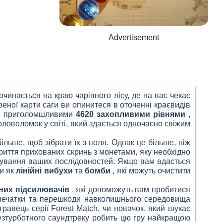
Advertisement
инається на краю чарівного лісу, де на вас чекає
еної карти саги ви опинитеся в оточенні краєвидів
. З приголомшливими
4620 захопливими рівнями
,
оловоломок у світі, який здається одночасно свіжим
більше, щоб зібрати їх з поля. Однак це більше, ніж
зкриття прихованих скринь з монетами, яку необхідно
анування ваших послідовностей. Якщо вам вдасться
и як
лінійні вибухи
та
бомби
, які можуть очистити
них підсилювачів
, які допоможуть вам пробитися
ні печатки та перешкоди навколишнього середовища
равець серії Forest Match, чи новачок, який шукає
безтурботного саундтреку робить цю гру найкращою