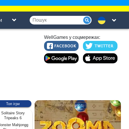
и
WellGames у соцмережах:
Топ ігри
Solitaire Story
Tripeaks 6
onster Mahjongg