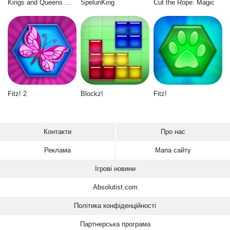
Kings and Queens Match 3
SpelunKing
Cut the Rope: Magic
Fitz! 2
Blockz!
Fitz!
Контакти
Про нас
Реклама
Мапа сайту
Ігрові новини
Absolutist.com
Політика конфіденційності
Партнерська програма