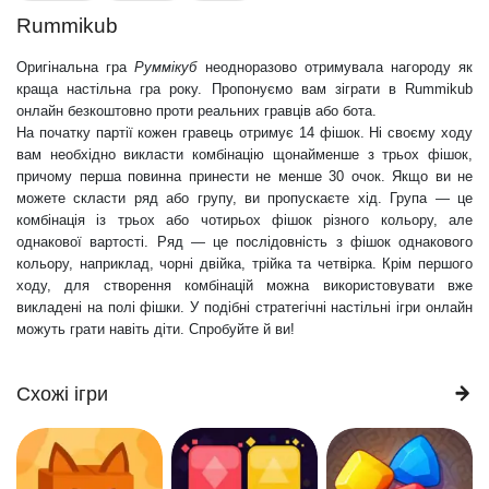
Rummikub
Оригінальна гра
Руммікуб
неодноразово отримувала нагороду як
краща настільна гра року. Пропонуємо вам зіграти в Rummikub
онлайн безкоштовно проти реальних гравців або бота.
На початку партії кожен гравець отримує 14 фішок. Ні своєму ходу
вам необхідно викласти комбінацію щонайменше з трьох фішок,
причому перша повинна принести не менше 30 очок. Якщо ви не
можете скласти ряд або групу, ви пропускаєте хід. Група — це
комбінація із трьох або чотирьох фішок різного кольору, але
однакової вартості. Ряд — це послідовність з фішок однакового
кольору, наприклад, чорні двійка, трійка та четвірка. Крім першого
ходу, для створення комбінацій можна використовувати вже
викладені на полі фішки. У подібні стратегічні настільні ігри онлайн
можуть грати навіть діти. Спробуйте й ви!
Схожі ігри