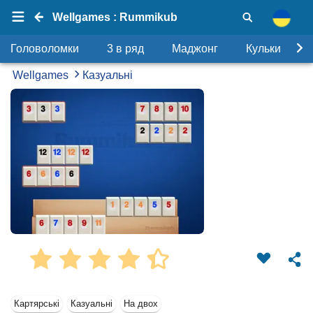
Wellgames : Rummikub
Головоломки
3 в ряд
Маджонг
Кульки
Wellgames
Казуальні
Картярські
Казуальні
На двох