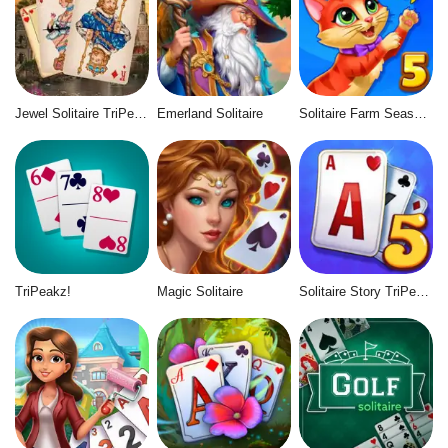
Jewel Solitaire TriPeaks
Emerland Solitaire
Solitaire Farm Seasons 5
TriPeakz!
Magic Solitaire
Solitaire Story TriPeaks 5