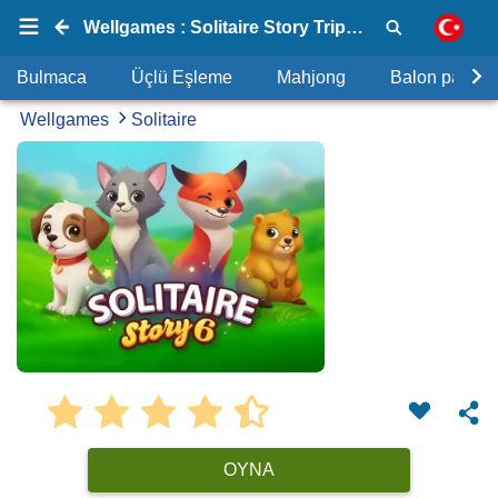
Wellgames : Solitaire Story Tripeaks 6
Bulmaca
Üçlü Eşleme
Mahjong
Balon patlat
Wellgames
Solitaire
OYNA