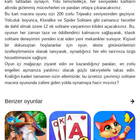
kartı tahtadan oynayın. Yolu temizledikçe, her seviyedeki kartların
altında gizlenmiş mücevherleri ve paraları ortaya çıkaracaksınız.
Bu kart macera oyunu sizi 200 zorlu Tripeaks seviyesinden geçiriyor.
Yolculuk boyunca, Klondike ve Spider Solitaire gibi zamansız favoriler
de dahil olmak üzere 12 ek solitaire varyantının kilidini açacaksınız. Bu,
oyunun her zaman taze ve ödüllendirici kalmasını sağlayarak, klasik
solitaire deneyimini yeniden icat eden yeni mekanikler sunuyor. Kişisel
bir dokunuştan hoşlananlar için oyun, deste görünümlerinizi
özelleştirmenize olanak tanıyarak, oynadığınız her elin tarzınıza özgü
hissettirmesini sağlıyor.
Oyun içi mağazayı ziyaret edin ve kazandığınız paraları, en zorlu
engelleri aşmanıza yardımcı olacak güçlü takviyelerle takas edin.
Krallığın kaderi tamamen sizin ellerinizde; bu ücretsiz çevrimiçi solitaire
macera oyununda zafere giden yolda oynamaya hazır mısınız?
Benzer oyunlar