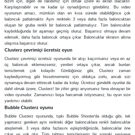
bizim için, diğeri de rakibimiz için olmak üzere iki ekran olacaktır.
Karşılaştırabilir ve ne kadar iyi oynadığımızı görebiliriz. Bu video
oyununun amacı, mümkün olan en kısa sürede olabildiğince çok
baloncuk patlatmaktır. Aynı renkteki 3 veya daha fazla baloncuktan
oluşan bir gruba renkli bir baloncuk patlatmalıyız. Tüm baloncuklar
kaybolduğunda bir aşamayı geçmiş oluruz. Başarısız olmaya devam
edersek, daha fazla baloncuk ortaya çıkar. Baloncuklar ekranın altına
ulaşırsa başarısız oluruz.
Clusterz çevrimiçi ücretsiz oyun
Clusterz çevrimiçi ücretsiz oyununda bir atışı kaçırırsanız veya en az
üç baloncuk eklemezseniz, yenileri ortaya çıkar, ancak bunları
temizlemek çok kolaydır. Gördüğünüz gibi, Clusterz zaman
kaybediyormuş gibi hissetmemeniz için oldukça zorlu, ancak sizi
oynamaya devam ettirecek kadar da kolay. Ücretsiz gündelik oyunlar da
dahil olmak üzere, Clusterz! bir zihin girişi arıyorsanız fena olmayan bir
video oyunudur. Zamanınızı boşa harcamak istiyorsanız, bu oyun size
yardımcı olabilir.
Bubble Сlusterz oyunu
Bubble Сlusterz oyununda, tıpkı Bubble Shooter'da olduğu gibi, tek
yapmanız gereken aynı renkteki diğer baloncuklara renkli baloncuklar
ateşlemek. 3 veya daha fazlasını eşleştirdiğinizde, baloncuklar öne
çıkar ve yok olur. Tüm tahtayı temizlerseniz bir sonraki seviyeye