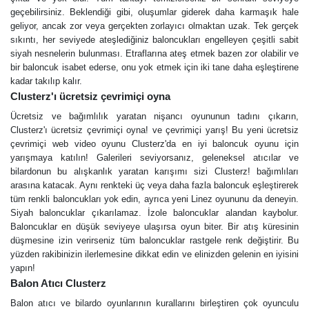
geçebilirsiniz. Beklendiği gibi, oluşumlar giderek daha karmaşık hale
geliyor, ancak zor veya gerçekten zorlayıcı olmaktan uzak. Tek gerçek
sıkıntı, her seviyede ateşlediğiniz baloncukları engelleyen çeşitli sabit
siyah nesnelerin bulunması. Etraflarına ateş etmek bazen zor olabilir ve
bir baloncuk isabet ederse, onu yok etmek için iki tane daha eşleştirene
kadar takılıp kalır.
Сlusterz'ı ücretsiz çevrimiçi oyna
Ücretsiz ve bağımlılık yaratan nişancı oyununun tadını çıkarın,
Сlusterz'ı ücretsiz çevrimiçi oyna! ve çevrimiçi yarış! Bu yeni ücretsiz
çevrimiçi web video oyunu Clusterz'da en iyi baloncuk oyunu için
yarışmaya katılın! Galerileri seviyorsanız, geleneksel atıcılar ve
bilardonun bu alışkanlık yaratan karışımı sizi Clusterz! bağımlıları
arasına katacak. Aynı renkteki üç veya daha fazla baloncuk eşleştirerek
tüm renkli baloncukları yok edin, ayrıca yeni Linez oyununu da deneyin.
Siyah baloncuklar çıkarılamaz. İzole baloncuklar alandan kaybolur.
Baloncuklar en düşük seviyeye ulaşırsa oyun biter. Bir atış küresinin
düşmesine izin verirseniz tüm baloncuklar rastgele renk değiştirir. Bu
yüzden rakibinizin ilerlemesine dikkat edin ve elinizden gelenin en iyisini
yapın!
Balon Atıcı Clusterz
Balon atıcı ve bilardo oyunlarının kurallarını birleştiren çok oyunculu