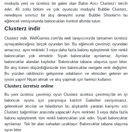
moduyla yeni ve ücretsiz bir galeri olan Balon Atıcı Clusterz'ı tercih
edin. 45 zorlu bölüm ve çok oyunculu moduyla Bubble Clusterz,
neredeyse sınırsız bir atış deneyimi sunar. Bubble Shooter'ın bu
eğlenceli versiyonunda baloncukları kontrol altında tutun.
Clusterz indir
Clusterz indir, WellGames.com'da web tarayıcınızda tamamen ücretsiz
oynayabileceğiniz birçok oyundan biri. Bu eğlenceli çevrimiçi oyundaki
amacınız, aynı renkteki 3 veya daha fazla balonu eşleştirerek tüm renkli
baloncukları yok etmektir. Siyah baloncuklar ayrılamaz. Ayrılan
baloncuklar alandan kaybolur. Baloncuklar tabana ulaşırsa oyun biter.
Bir atış küresi düşürdüğünüzde tüm baloncuklar rastgele renk değiştirir.
Bu yüzden rakibinizin gelişimine odaklanın ve elinizden gelenin en
iyisini yapın! Nişan almak ve atış yapmak için farenizi kullanın.
Clusterz ücretsiz online
Bu yeni ücretsiz çevrimiçi oyun Clusterz ücretsiz çevrimiçi'de en iyi
baloncuk oyunu için yarışmaya katılın! Galerileri seviyorsanız,
geleneksel atıcılar ve bilardonun bu alışkanlık yaratan karışımı sizi
Clusterz bağımlıları arasında yapacak! Aynı renkteki 3 veya daha fazla
balonu eşleştirerek tüm renkli baloncukları yok edin. Siyah baloncuklar
ayrılamaz. Tek bir alan sahadan uzaklaşır. Baloncuklar tabana ulaşırsa
oyun biter.