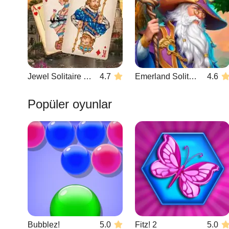
Jewel Solitaire TriPeaks
4.7
Emerland Solitaire
4.6
Popüler oyunlar
Bubblez!
5.0
Fitz! 2
5.0