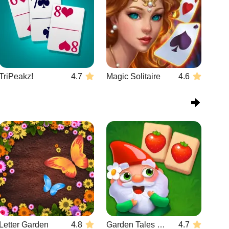
TriPeakz!
4.7
Magic Solitaire
4.6
Letter Garden
4.8
Garden Tales Mahjong
4.7