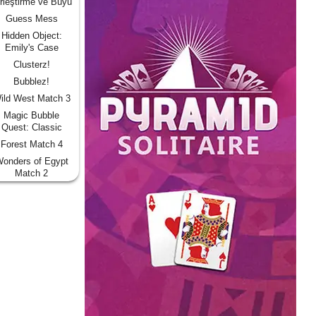
rleştirme ve Büyü
Guess Mess
Hidden Object:
Emily's Case
Clusterz!
Bubblez!
ild West Match 3
Magic Bubble
Quest: Classic
Forest Match 4
onders of Egypt
Match 2