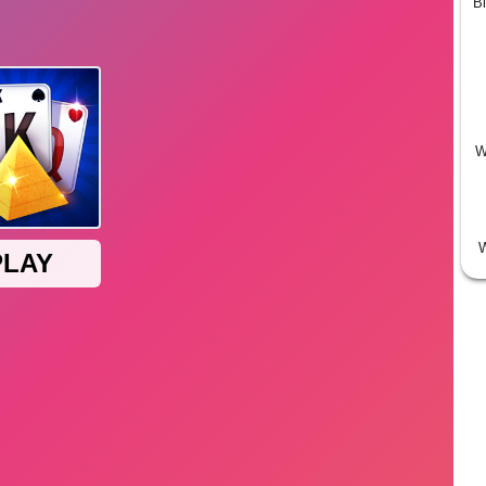
Bi
W
W