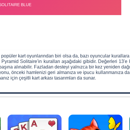
opüler kart oyunlarından biri olsa da, bazı oyuncular kurallara 
yramid Solitaire'in kuralları aşağıdaki gibidir. Değerleri 13'e k
başına alınabilir. Fazladan desteyi yalnızca bir kez yeniden dağ
onu, önceki hamlenizi geri almanıza ve ipucu kullanmanıza da ol
ız için çeşitli kart arkası tasarımları da sunar.