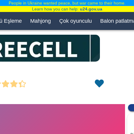
People in Ukraine wanted peace, but war came to their home.
Learn how you can help:
u24.gov.ua
ü Eşleme
Mahjong
Çok oyunculu
Balon patlatm