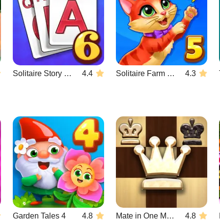
Solitaire Story Tripeaks 6
4.4
Solitaire Farm Seasons 5
4.3
Garden Tales 4
4.8
Mate in One Move
4.8