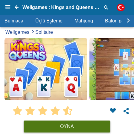
Wellgames : Kings and Queens Solitaire Tripeaks
Bulmaca
Üçlü Eşleme
Mahjong
Balon patlat
Wellgames
Solitaire
OYNA