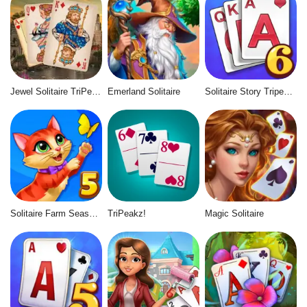
Jewel Solitaire TriPeaks
Emerland Solitaire
Solitaire Story Tripeaks 6
Solitaire Farm Seasons 5
TriPeakz!
Magic Solitaire