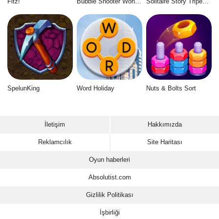
Fitz!
Bubble Shooter Wonders of Egypt
Solitaire Story Tripeaks 6
SpelunKing
Word Holiday
Nuts & Bolts Sort
İletişim
Hakkımızda
Reklamcılık
Site Haritası
Oyun haberleri
Absolutist.com
Gizlilik Politikası
İşbirliği