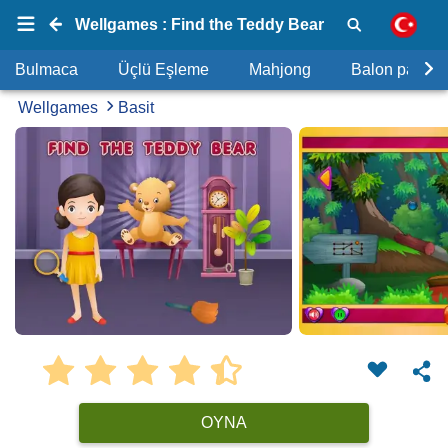
Wellgames : Find the Teddy Bear
Bulmaca
Üçlü Eşleme
Mahjong
Balon patlat
Wellgames
Basit
OYNA