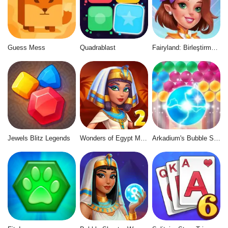
Guess Mess
Quadrablast
Fairyland: Birleştirme ve Büyü
Jewels Blitz Legends
Wonders of Egypt Match 2
Arkadium's Bubble Shooter