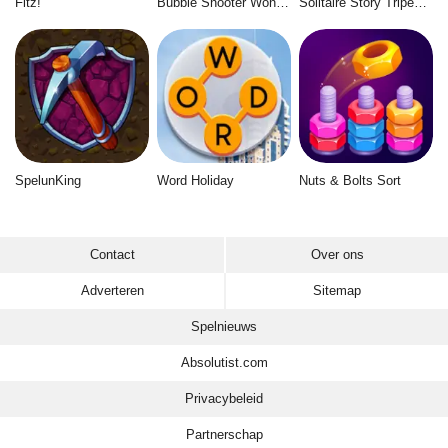
Fitz!
Bubble Shooter Wonders of Egypt
Solitaire Story Tripeaks 6
SpelunKing
Word Holiday
Nuts & Bolts Sort
Contact
Over ons
Adverteren
Sitemap
Spelnieuws
Absolutist.com
Privacybeleid
Partnerschap