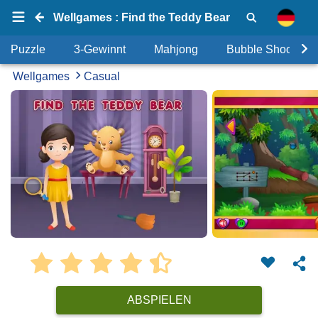
Wellgames : Find the Teddy Bear
Puzzle
3-Gewinnt
Mahjong
Bubble Shooter
Wellgames
Casual
ABSPIELEN