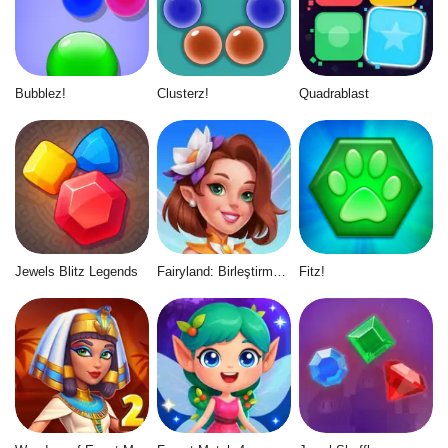
Bubblez!
Clusterz!
Quadrablast
Jewels Blitz Legends
Fairyland: Birleştirme ve Büyü
Fitz!