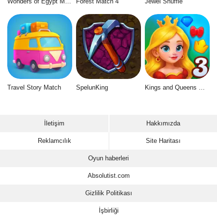
Wonders of Egypt Match 2
Forest Match 4
Jewel Shuffle
Travel Story Match
SpelunKing
Kings and Queens Match 3
İletişim
Hakkımızda
Reklamcılık
Site Haritası
Oyun haberleri
Absolutist.com
Gizlilik Politikası
İşbirliği