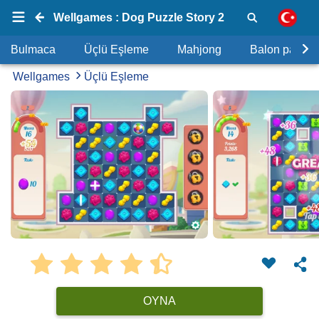
Wellgames : Dog Puzzle Story 2
Bulmaca
Üçlü Eşleme
Mahjong
Balon patlat
Wellgames
Üçlü Eşleme
OYNA