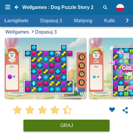
Wellgames : Dog Puzzle Story 2
Łamigłówki
Dopasuj 3
Mahjong
Kulki
Uk
Wellgames
Dopasuj 3
GRAJ