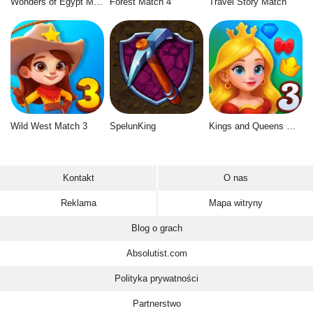
Wonders of Egypt Match 2
Forest Match 4
Travel Story Match
Wild West Match 3
SpelunKing
Kings and Queens Match 3
Kontakt
O nas
Reklama
Mapa witryny
Blog o grach
Absolutist.com
Polityka prywatności
Partnerstwo