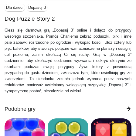
Dla dzieci
Dopasuj 3
Dog Puzzle Story 2
Ciesz się darmową grą „Dopasuj 3” online i dołącz do przygody
wesołego szczeniaka. Pomóż Charliemu zebrać poduszki, piłki i inne
psie zabawki rozrzucone po ogrodzie i wykopać kości. Ułóż cztery lub
pięć kafelków, aby stworzyć potężne wzmacniacze na planszy i osiągnij
cel poziomu, zanim skończą Ci się ruchy. Graj w „Dopasuj 3”
codziennie, aby ukończyć codzienne wyzwania i odkryć skrzynie ze
skarbami podczas swojej przygody. Żywe kolory z pewnością
przypadną do gustu dzieciom, zwłaszcza tym, które uwielbiają gry ze
zwierzętami. Ta układanka została jednak wybrana przez naszych
redaktorów, ponieważ uwielbiamy wciągającą rozgrywkę „Dopasuj 3” i
sympatyczną postać, niezależnie od wieku!
Podobne gry