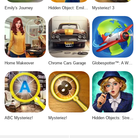
Emily's Journey
Hidden Object: Emily's Case
Mysteriez! 3
Home Makeover
Chrome Cars Garage
Globespotter™: A World of Difference™
ABC Mysteriez!
Mysteriez!
Hidden Objects: Street of Secrets