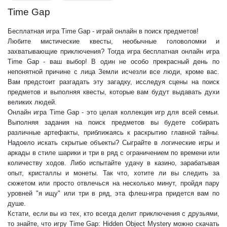
Time Gap
Бесплатная игра Time Gap - играй онлайн в поиск предметов!
Любите мистические квесты, необычные головоломки и
захватывающие приключения? Тогда игра бесплатная онлайн игра
Time Gap - ваш выбор! В один не особо прекрасный день по
непонятной причине с лица Земли исчезли все люди, кроме вас.
Вам предстоит разгадать эту загадку, исследуя сцены на поиск
предметов и выполняя квесты, которые вам будут выдавать духи
великих людей.
Онлайн игра Time Gap - это целая коллекция игр для всей семьи.
Выполняя задания на поиск предметов вы будете собирать
различные артефакты, приближаясь к раскрытию главной тайны.
Надоело искать скрытые объекты? Сыграйте в логические игры и
аркады в стиле шарики и три в ряд с ограничением по времени или
количеству ходов. Либо испытайте удачу в казино, зарабатывая
опыт, кристаллы и монеты. Так что, хотите ли вы следить за
сюжетом или просто отвлечься на несколько минут, пройдя пару
уровней "я ищу" или три в ряд, эта флеш-игра придется вам по
душе.
Кстати, если вы из тех, кто всегда делит приключения с друзьями,
то знайте, что игру Time Gap: Hidden Object Mystery можно скачать