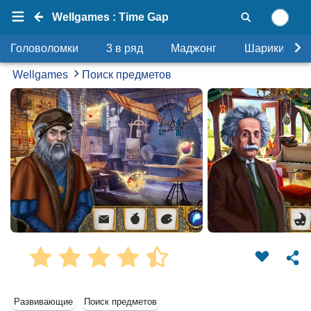
Wellgames : Time Gap
Головоломки
3 в ряд
Маджонг
Шарики
Wellgames
Поиск предметов
Развивающие
Поиск предметов